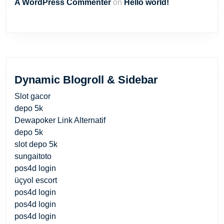
A WordPress Commenter
on
Hello world!
Dynamic Blogroll & Sidebar
Slot gacor
depo 5k
Dewapoker Link Alternatif
depo 5k
slot depo 5k
sungaitoto
pos4d login
üçyol escort
pos4d login
pos4d login
pos4d login