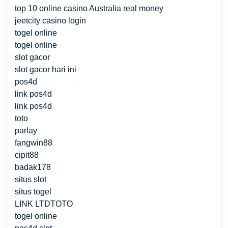
top 10 online casino Australia real money
jeetcity casino login
togel online
togel online
slot gacor
slot gacor hari ini
pos4d
link pos4d
link pos4d
toto
parlay
fangwin88
cipit88
badak178
situs slot
situs togel
LINK LTDTOTO
togel online