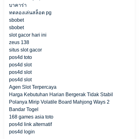
บาคาร่า
ทดลองเล่นสล็อต pg
sbobet
sbobet
slot gacor hari ini
zeus 138
situs slot gacor
pos4d toto
pos4d slot
pos4d slot
pos4d slot
Agen Slot Terpercaya
Harga Kebutuhan Harian Bergerak Tidak Stabil
Polanya Mirip Volatile Board Mahjong Ways 2
Bandar Togel
168 games asia toto
pos4d link alternatif
pos4d login