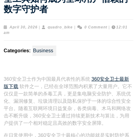
数字守护者
April
quadro_bike
April 30, 2026
|
quadro_bike
|
0 Comment
|
12:01
30,
am
2026
Categories:
Business
360安全卫士作为中国最具代表性的系统
360安全卫士最新
版下载
软件之一，已经在全球范围内积累了大量用户。它不
仅仅是一款简单的杀毒工具，更是集电脑安全防护、系统优
化、漏洞修复、垃圾清理以及隐私保护于一体的综合性安全
平台。随着互联网环境日益复杂，各类病毒、木马和网络攻
击不断升级，360安全卫士通过持续更新技术与算法，为用
户提供了一个相对稳定且高效的数字安全屏障。
在日常使用中，360安全卫士最核心的功能就是实时防护系