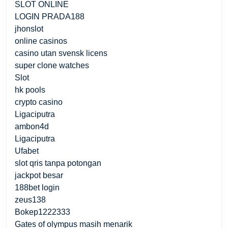
SLOT ONLINE
LOGIN PRADA188
jhonslot
online casinos
casino utan svensk licens
super clone watches
Slot
hk pools
crypto casino
Ligaciputra
ambon4d
Ligaciputra
Ufabet
slot qris tanpa potongan
jackpot besar
188bet login
zeus138
Bokep1222333
Gates of olympus masih menarik