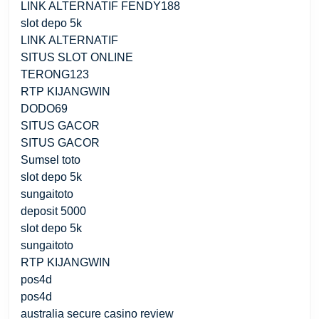
LINK ALTERNATIF FENDY188
slot depo 5k
LINK ALTERNATIF
SITUS SLOT ONLINE
TERONG123
RTP KIJANGWIN
DODO69
SITUS GACOR
SITUS GACOR
Sumsel toto
slot depo 5k
sungaitoto
deposit 5000
slot depo 5k
sungaitoto
RTP KIJANGWIN
pos4d
pos4d
australia secure casino review