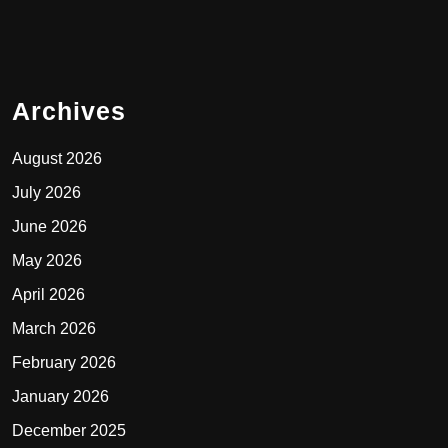
Archives
August 2026
July 2026
June 2026
May 2026
April 2026
March 2026
February 2026
January 2026
December 2025