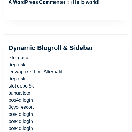
A WordPress Commenter
on
Hello world!
Dynamic Blogroll & Sidebar
Slot gacor
depo 5k
Dewapoker Link Alternatif
depo 5k
slot depo 5k
sungaitoto
pos4d login
üçyol escort
pos4d login
pos4d login
pos4d login