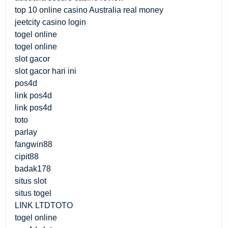
top 10 online casino Australia real money
jeetcity casino login
togel online
togel online
slot gacor
slot gacor hari ini
pos4d
link pos4d
link pos4d
toto
parlay
fangwin88
cipit88
badak178
situs slot
situs togel
LINK LTDTOTO
togel online