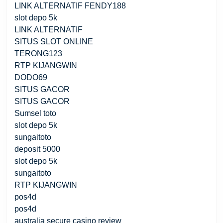
LINK ALTERNATIF FENDY188
slot depo 5k
LINK ALTERNATIF
SITUS SLOT ONLINE
TERONG123
RTP KIJANGWIN
DODO69
SITUS GACOR
SITUS GACOR
Sumsel toto
slot depo 5k
sungaitoto
deposit 5000
slot depo 5k
sungaitoto
RTP KIJANGWIN
pos4d
pos4d
australia secure casino review