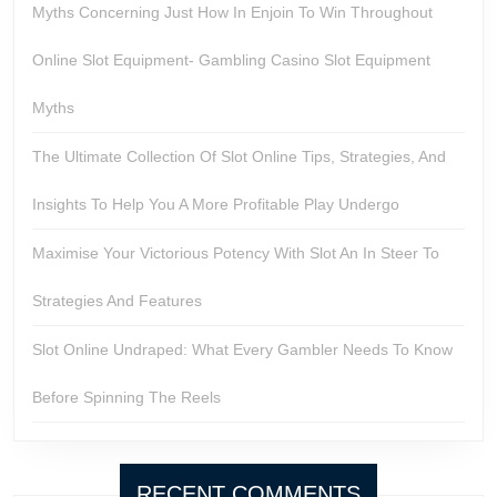
Myths Concerning Just How In Enjoin To Win Throughout
Online Slot Equipment- Gambling Casino Slot Equipment
Myths
The Ultimate Collection Of Slot Online Tips, Strategies, And
Insights To Help You A More Profitable Play Undergo
Maximise Your Victorious Potency With Slot An In Steer To
Strategies And Features
Slot Online Undraped: What Every Gambler Needs To Know
Before Spinning The Reels
RECENT COMMENTS