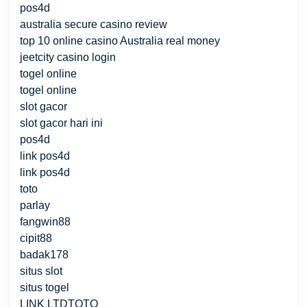
pos4d
australia secure casino review
top 10 online casino Australia real money
jeetcity casino login
togel online
togel online
slot gacor
slot gacor hari ini
pos4d
link pos4d
link pos4d
toto
parlay
fangwin88
cipit88
badak178
situs slot
situs togel
LINK LTDTOTO