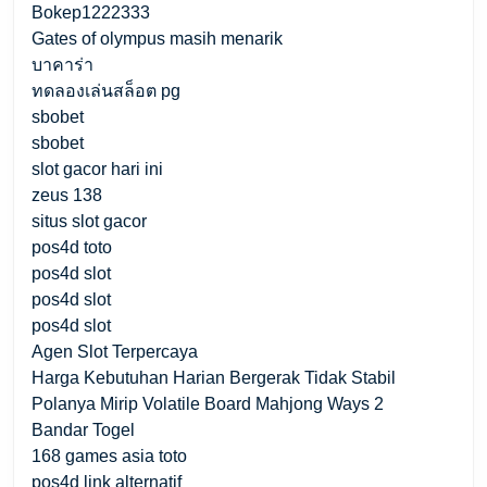
Bokep1222333
Gates of olympus masih menarik
บาคาร่า
ทดลองเล่นสล็อต pg
sbobet
sbobet
slot gacor hari ini
zeus 138
situs slot gacor
pos4d toto
pos4d slot
pos4d slot
pos4d slot
Agen Slot Terpercaya
Harga Kebutuhan Harian Bergerak Tidak Stabil
Polanya Mirip Volatile Board Mahjong Ways 2
Bandar Togel
168 games asia toto
pos4d link alternatif