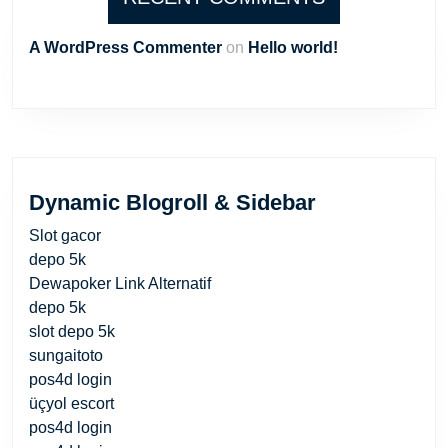
A WordPress Commenter
on
Hello world!
Dynamic Blogroll & Sidebar
Slot gacor
depo 5k
Dewapoker Link Alternatif
depo 5k
slot depo 5k
sungaitoto
pos4d login
üçyol escort
pos4d login