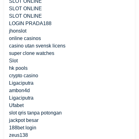
SLOT ONLINE
SLOT ONLINE
SLOT ONLINE
LOGIN PRADA188
jhonslot
online casinos
casino utan svensk licens
super clone watches
Slot
hk pools
crypto casino
Ligaciputra
ambon4d
Ligaciputra
Ufabet
slot qris tanpa potongan
jackpot besar
188bet login
zeus138