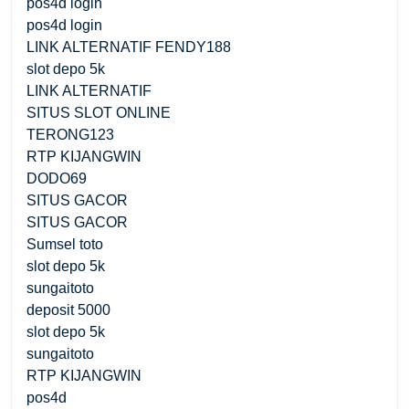
pos4d login
pos4d login
LINK ALTERNATIF FENDY188
slot depo 5k
LINK ALTERNATIF
SITUS SLOT ONLINE
TERONG123
RTP KIJANGWIN
DODO69
SITUS GACOR
SITUS GACOR
Sumsel toto
slot depo 5k
sungaitoto
deposit 5000
slot depo 5k
sungaitoto
RTP KIJANGWIN
pos4d