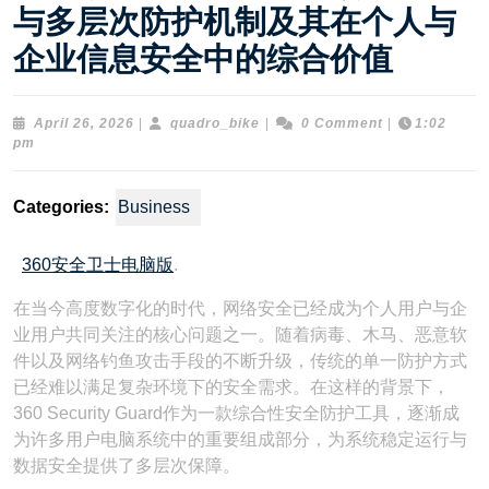
与多层次防护机制及其在个人与
企业信息安全中的综合价值
April
quadro_bike
April 26, 2026
|
quadro_bike
|
0 Comment
|
1:02
26,
pm
2026
Categories:
Business
360安全卫士电脑版
.
在当今高度数字化的时代，网络安全已经成为个人用户与企
业用户共同关注的核心问题之一。随着病毒、木马、恶意软
件以及网络钓鱼攻击手段的不断升级，传统的单一防护方式
已经难以满足复杂环境下的安全需求。在这样的背景下，
360 Security Guard作为一款综合性安全防护工具，逐渐成
为许多用户电脑系统中的重要组成部分，为系统稳定运行与
数据安全提供了多层次保障。