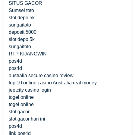
SITUS GACOR
Sumsel toto
slot depo 5k
sungaitoto
deposit 5000
slot depo 5k
sungaitoto
RTP KIJANGWIN
pos4d
pos4d
australia secure casino review
top 10 online casino Australia real money
jeetcity casino login
togel online
togel online
slot gacor
slot gacor hari ini
pos4d
link pos4d