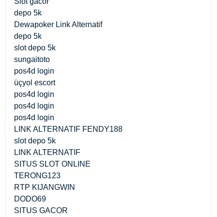
Slot gacor
depo 5k
Dewapoker Link Alternatif
depo 5k
slot depo 5k
sungaitoto
pos4d login
üçyol escort
pos4d login
pos4d login
pos4d login
LINK ALTERNATIF FENDY188
slot depo 5k
LINK ALTERNATIF
SITUS SLOT ONLINE
TERONG123
RTP KIJANGWIN
DODO69
SITUS GACOR