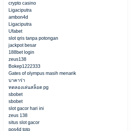
crypto casino
Ligaciputra
ambon4d
Ligaciputra
Ufabet
slot qris tanpa potongan
jackpot besar
188bet login
zeus138
Bokep1222333
Gates of olympus masih menarik
บาคาร่า
ทดลองเล่นสล็อต pg
sbobet
sbobet
slot gacor hari ini
zeus 138
situs slot gacor
pos4d toto