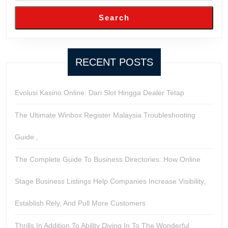
Search
RECENT POSTS
Evolusi Kasino Online: Dari Slot Hingga Dealer Tetap
The Ultimate Winbox Register Malaysia Troubleshooting
Guide ,
The Complete Guide To Business Directories: How Online
Stage Business Listings Help Companies Increase Visibility,
Establish Rely, And Pull More Customers
Thrills In Addition To Ability Diving In To The Wonderful