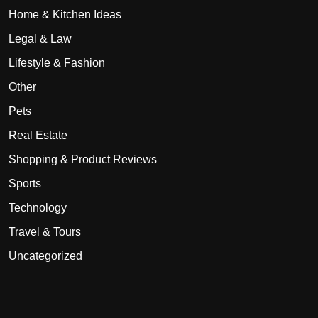
Home & Kitchen Ideas
Legal & Law
Lifestyle & Fashion
Other
Pets
Real Estate
Shopping & Product Reviews
Sports
Technology
Travel & Tours
Uncategorized