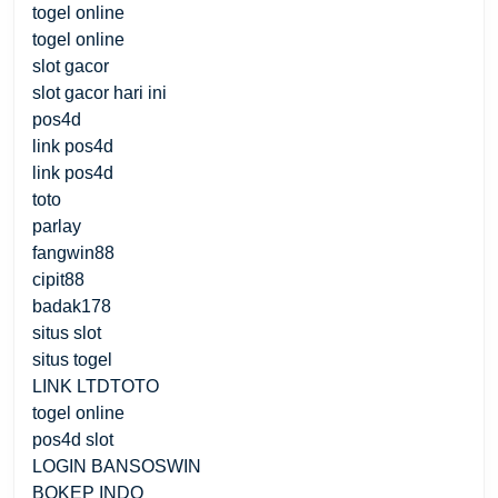
togel online
togel online
slot gacor
slot gacor hari ini
pos4d
link pos4d
link pos4d
toto
parlay
fangwin88
cipit88
badak178
situs slot
situs togel
LINK LTDTOTO
togel online
pos4d slot
LOGIN BANSOSWIN
BOKEP INDO