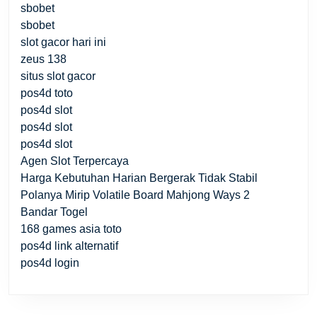
sbobet
sbobet
slot gacor hari ini
zeus 138
situs slot gacor
pos4d toto
pos4d slot
pos4d slot
pos4d slot
Agen Slot Terpercaya
Harga Kebutuhan Harian Bergerak Tidak Stabil
Polanya Mirip Volatile Board Mahjong Ways 2
Bandar Togel
168 games asia toto
pos4d link alternatif
pos4d login