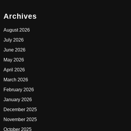
Archives
August 2026
July 2026
June 2026
May 2026
April 2026
March 2026
February 2026
January 2026
December 2025
November 2025
October 2025