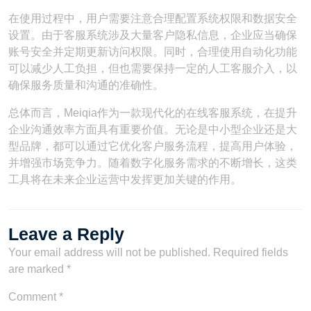
在使用过程中，用户需要注意合理配置系统权限和数据安全
设置。由于客服系统涉及大量客户隐私信息，企业应当确保
账号安全并定期更新访问权限。同时，合理使用自动化功能
可以减少人工负担，但也需要保持一定的人工客服介入，以
确保服务质量和沟通的准确性。
总体而言，Meiqia作为一款现代化的在线客服系统，在提升
企业沟通效率方面具有重要价值。无论是中小型企业还是大
型品牌，都可以通过它优化客户服务流程，提高用户体验，
并增强市场竞争力。随着数字化服务需求的不断增长，这类
工具将在未来企业运营中发挥更加关键的作用。
Leave a Reply
Your email address will not be published.
Required fields
are marked
*
Comment
*