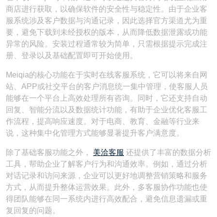
商店进行获取，以确保软件的安全性与稳定性。由于企业客
服系统涉及客户数据与沟通记录，因此选择官方渠道尤为重
要，避免下载到未经授权的版本，从而降低数据泄露或功能
异常的风险。安装过程通常较为简单，只需根据提示完成注
册、登录以及基础配置即可开始使用。
Meiqia的核心功能在于实时在线客服系统，它可以将来自网
站、APP或社交平台的客户消息统一集中管理，使客服人员
能够在一个平台上高效处理所有咨询。同时，它还支持自动
回复、智能分流以及数据统计功能，有助于企业优化客服工
作流程，提高响应速度。对于电商、教育、金融等行业来
说，这种集中化管理方式能够显著提升客户满意度。
除了基础客服功能之外，
美洽客服
还提供了丰富的数据分析
工具，帮助企业了解客户行为和沟通效率。例如，通过分析
对话记录和访问来源，企业可以更好地调整营销策略和服务
方式，从而提升整体运营效果。此外，多客服协作功能也使
得团队能够在同一系统内进行高效配合，避免信息遗漏或重
复回复的问题。