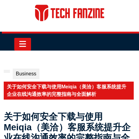
Skip
to
content
Skip
to
content
Open
Button
Business
关于如何安全下载与使用Meiqia（美洽）客服系统提升
企业在线沟通效率的完整指南与全面解析
关于如何安全下载与使用
Meiqia（美洽）客服系统提升企
业在线沟通效率的完整指南与全