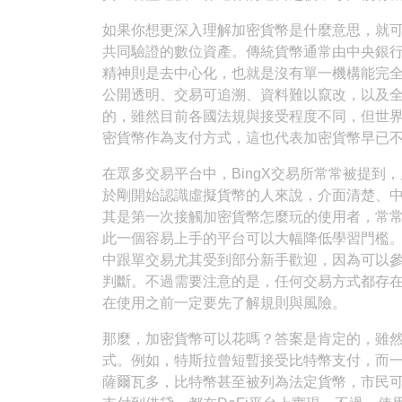
如果你想更深入理解加密貨幣是什麼意思，就
共同驗證的數位資產。傳統貨幣通常由中央銀
精神則是去中心化，也就是沒有單一機構能完
公開透明、交易可追溯、資料難以竄改，以及
的，雖然目前各國法規與接受程度不同，但世
密貨幣作為支付方式，這也代表加密貨幣早已
在眾多交易平台中，BingX交易所常常被提
於剛開始認識虛擬貨幣的人來說，介面清楚、
其是第一次接觸加密貨幣怎麼玩的使用者，常
此一個容易上手的平台可以大幅降低學習門檻。
中跟單交易尤其受到部分新手歡迎，因為可以
判斷。不過需要注意的是，任何交易方式都存
在使用之前一定要先了解規則與風險。
那麼，加密貨幣可以花嗎？答案是肯定的，雖
式。例如，特斯拉曾短暫接受比特幣支付，而一些咖
薩爾瓦多，比特幣甚至被列為法定貨幣，市民