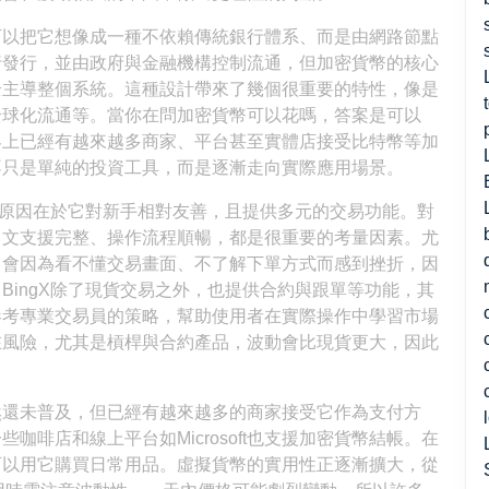
可以把它想像成一種不依賴傳統銀行體系、而是由網路節點
行發行，並由政府與金融機構控制流通，但加密貨幣的核心
全主導整個系統。這種設計帶來了幾個很重要的特性，像是
全球化流通等。當你在問加密貨幣可以花嗎，答案是可以
界上已經有越來越多商家、平台甚至實體店接受比特幣等加
不只是單純的投資工具，而是逐漸走向實際應用場景。
到，原因在於它對新手相對友善，且提供多元的交易功能。對
中文支援完整、操作流程順暢，都是很重要的考量因素。尤
常會因為看不懂交易畫面、不了解下單方式而感到挫折，因
BingX除了現貨交易之外，也提供合約與跟單等功能，其
參考專業交易員的策略，幫助使用者在實際操作中學習市場
在風險，尤其是槓桿與合約產品，波動會比現貨更大，因此
然還未普及，但已經有越來越多的商家接受它作為支付方
啡店和線上平台如Microsoft也支援加密貨幣結帳。在
可以用它購買日常用品。虛擬貨幣的實用性正逐漸擴大，從