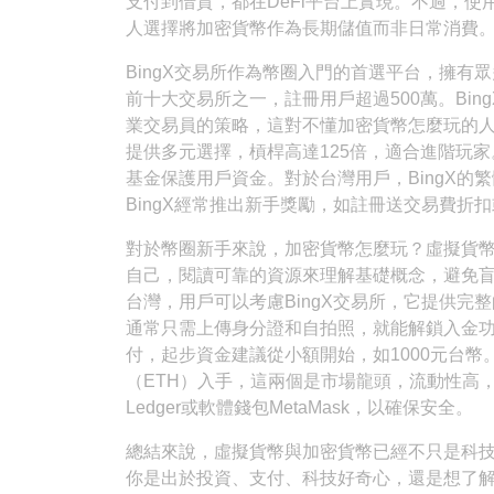
支付到借貸，都在DeFi平台上實現。不過，
人選擇將加密貨幣作為長期儲值而非日常消費
BingX交易所作為幣圈入門的首選平台，擁有
前十大交易所之一，註冊用戶超過500萬。Bi
業交易員的策略，這對不懂加密貨幣怎麼玩的人
提供多元選擇，槓桿高達125倍，適合進階玩
基金保護用戶資金。對於台灣用戶，BingX的
BingX經常推出新手獎勵，如註冊送交易費折
對於幣圈新手來說，加密貨幣怎麼玩？虛擬貨
自己，閱讀可靠的資源來理解基礎概念，避免
台灣，用戶可以考慮BingX交易所，它提供完
通常只需上傳身分證和自拍照，就能解鎖入金
付，起步資金建議從小額開始，如1000元台幣
（ETH）入手，這兩個是市場龍頭，流動性高
Ledger或軟體錢包MetaMask，以確保安全。
總結來說，虛擬貨幣與加密貨幣已經不只是科
你是出於投資、支付、科技好奇心，還是想了