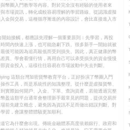
程與幣圈入門教學等內容。對於完全沒有經驗的使用者來
術與市場資訊，轉化成較容易理解的學習路線。從認識虛擬
際入金與交易，這種循序漸進的內容設計，會比直接進入市
他平台開始接觸，都應該先理解一個重要原則：先學習，再投
短時間內快速上漲，也可能急劇下跌。很多新手一開始就被
，最後可能因為追高殺低而受到損失。因此，真正健康的幣
品差異、學會看懂行情，再用自己可以承受損失的資金慢慢
全部資金投入，這樣往往容易在市場波動中失去判斷。
ying 這類台灣加密貨幣教育平台，正好扮演了幣圈入門
是操作工具，而是系統性的知識整理。從什麼是虛擬貨幣、
，到實際如何開戶、入金、下單、查詢資產，若能透過完整
像幣盈這類平台通常會整理新手最常見的問題，提供交易所
進場前先建立概念，避免因為資訊不足而做出錯誤判斷。對
伴學習，會讓整體體驗更加順利。
知道它為什麼會出現。傳統金融體系高度依賴銀行、政府和