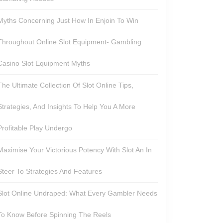
Myths Concerning Just How In Enjoin To Win
Throughout Online Slot Equipment- Gambling
Casino Slot Equipment Myths
The Ultimate Collection Of Slot Online Tips,
Strategies, And Insights To Help You A More
Profitable Play Undergo
Maximise Your Victorious Potency With Slot An In
Steer To Strategies And Features
Slot Online Undraped: What Every Gambler Needs
To Know Before Spinning The Reels