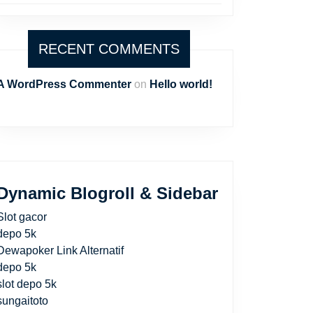
RECENT COMMENTS
A WordPress Commenter
on
Hello world!
Dynamic Blogroll & Sidebar
Slot gacor
depo 5k
Dewapoker Link Alternatif
depo 5k
slot depo 5k
sungaitoto