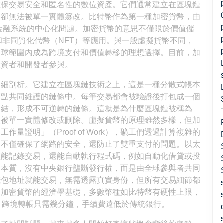
確保交易安全和匿名性的數位資產。它們通常建立在區塊鏈
，卻無法被單一實體篡改。比特幣作為第一種加密貨幣，由
統金融系統的中心化問題。加密貨幣的意思不僅限於價值儲
和非同質化代幣（NFT）等應用。與一般虛擬貨幣不同，
全球範圍內成為跨境支付和價值轉移的理想選擇。目前，加
投資者和開發者參與。
細細剖析。它建立在區塊鏈技術之上，這是一種分散式帳本
節點共同維護的鏈條中。每筆交易都會被驗證後打包成一個
連結，形成不可逆轉的鏈條。這就是為什麼區塊鏈被稱為
法被單一實體修改或刪除。虛擬貨幣的原理雖然多樣，但加
證明」（Proof of Work），礦工們透過計算複雜的
這不僅確保了網路的安全，還防止了雙重支付的問題。以太
僅能記錄交易，還能自動執行程式碼，例如自動化借貸或投
的本質，沒有中央銀行壟斷發行權，而是由全球參與者共同
錢包地址就能交易，無需透露真實身份，但所有交易細節都
是加密貨幣的經濟學基礎，多數幣種如比特幣有硬性上限，
，跨境轉帳只需幾分鐘，手續費遠低於傳統銀行。