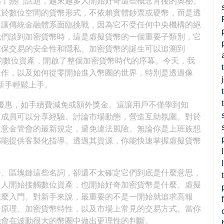
為了熱門話題，越來越多人開始好奇這些概念背後的奧秘。
在於數位空間的貨幣形式，不依賴實體鈔票或硬幣，而是透
，讓傳統金融體系面臨挑戰，因為它不受任何中央機構的絕
我們談到加密貨幣時，這是虛擬貨幣的一個重要子類別，它
確保交易的安全性和隱私。加密貨幣的誕生可以追溯到
明的數位資產，開啟了整個加密貨幣時代的序幕。今天，我
運作，以及如何從零開始進入幣圈的世界，特別是透過像
讓新手輕鬆上手。
屬開戶優惠，如手續費減免或額外獎金。這讓用戶不僅學到知
，成員可以分享經驗、討論市場動態，營造互助氛圍。對於
注意金管會的最新規定，避免違法風險。無論你是上班族想
都能提供客製化指導。透過其資源，你能快速掌握虛擬貨幣
幣、區塊鏈這些名詞，卻還不太確定它們到底是什麼意思，
多人開始接觸數位資產，也開始好奇加密貨幣是什麼、虛擬
怎麼入門。對新手來說，最重要的不是一開始就追求高報
幣原理、加密貨幣特性，以及市場上常見的交易方式。當你
機會在波動很大的幣圈中做出更理性的判斷。