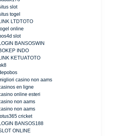
situs slot
situs togel
LINK LTDTOTO
togel online
pos4d slot
LOGIN BANSOSWIN
BOKEP INDO
LINK KETUATOTO
bk8
depobos
migliori casino non aams
casinos en ligne
casino online esteri
casino non aams
casino non aams
lotus365 cricket
LOGIN BANSOS188
SLOT ONLINE