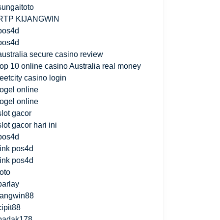
sungaitoto
RTP KIJANGWIN
pos4d
pos4d
australia secure casino review
top 10 online casino Australia real money
jeetcity casino login
togel online
togel online
slot gacor
slot gacor hari ini
pos4d
link pos4d
link pos4d
toto
parlay
fangwin88
cipit88
badak178