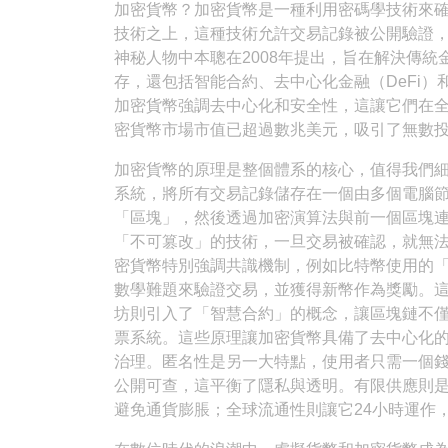
加密貨幣？加密貨幣是一種利用密碼學技術來
技術之上，這種技術允許交易記錄被公開驗證
神秘人物中本聰在2008年提出，旨在解決傳
存，還包括智能合約、去中心化金融（DeFi）
加密貨幣強調去中心化和安全性，這讓它們在
密貨幣市場市值已超過數兆美元，吸引了無數
加密貨幣的原理是整個體系的核心，值得我們
系統，將所有交易記錄儲存在一個由多個電腦
「區塊」，然後透過加密演算法與前一個區塊
「不可篡改」的技術，一旦交易被確認，就無
密貨幣特別強調共識機制，例如比特幣使用的「工作量
數學難題來驗證交易，並獲得新幣作為獎勵。
坊則引入了「智慧合約」的概念，讓區塊鏈不
票系統。這些原理讓加密貨幣具備了去中心化
治理。匿名性是另一大特點，使用者只需一個
公開可查，這平衡了隱私與透明。有限供應則
避免通貨膨脹；全球流通性則讓它24小時運作