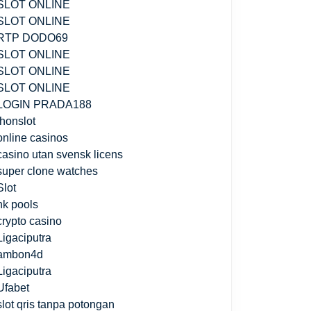
SLOT ONLINE
SLOT ONLINE
RTP DODO69
SLOT ONLINE
SLOT ONLINE
SLOT ONLINE
LOGIN PRADA188
jhonslot
online casinos
casino utan svensk licens
super clone watches
Slot
hk pools
crypto casino
Ligaciputra
ambon4d
Ligaciputra
Ufabet
slot qris tanpa potongan