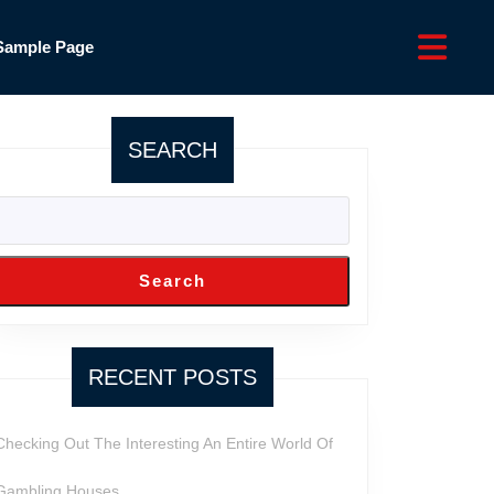
Sample Page
SEARCH
Search
RECENT POSTS
Checking Out The Interesting An Entire World Of
Gambling Houses