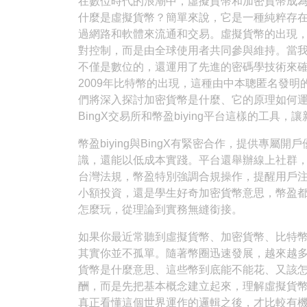
在數位時代的浪潮中，虛擬貨幣和加密貨幣成
什麼是虛擬貨幣？簡單來說，它是一種純粹存
過網路和軟體來流通和交易。虛擬貨幣的出現
對控制，而是由全球使用者共同參與維持。當
不僅是數位的，還運用了先進的密碼學技術來
2009年比特幣的出現，這種由中本聰匿名發
們將深入探討加密貨幣是什麼、它的原理如何
BingX交易所和幣盈biying平台這樣的工具，
幣盈biying與BingX有緊密合作，提供專
識，還能以低成本實踐。平台還舉辦線上社群
台灣法規，幣盈特別強調合規操作，提醒用戶
小額投資，還是學生好奇加密貨幣意思，幣盈
怎麼玩，從理論到實務無縫銜接。
如果你最近常聽到虛擬貨幣、加密貨幣、比特
其實你並不孤單。隨著幣圈迅速發展，越來越
貨幣是什麼意思、這些幣到底能不能花、又該
酬，而是先把基本概念建立起來，理解虛擬貨
真正看懂這個世界運作的邏輯之後，才比較有