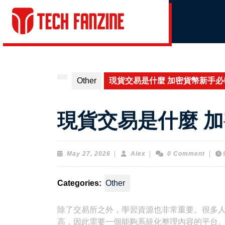
Skip
to
content
Skip
to
content
Other
現貨交易是什麼 加密貨幣新手必
現貨交易是什麼 
May
Alex
May 27, 2026
|
Alex
|
0 Comment
|
27,
2026
Categories:
Other
除了交易所之外，學習資源也非常重要。很多
高，因此需要一個能夠系統化整理內容的平台。幣