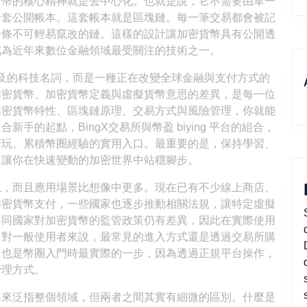
貨幣的核心精神就是去中心化。也就是說，它不需要由單一
一套公開帳本。這套帳本就是區塊鏈。每一筆交易都會被記
一條不可輕易竄改的鏈。這樣的設計讓加密貨幣具有公開透
成為近年來數位金融領域最受關注的技術之一。
及的科技名詞，而是一種正在改變全球金融與支付方式的
加密貨幣、加密貨幣定義與虛擬貨幣意思的差異，是每一位
加密貨幣特性、區塊鏈原理、交易方式與風險管理，你就能
的起點，BingX交易所與幣盈 biying 平台的組合，
麼玩、累積幣圈經驗的實用入口。最重要的是，保持學習、
，讓你在快速變動的加密世界中站穩腳步。
以，而且應用場景比想像中更多。現在已有不少線上商店、
加密貨幣支付，一些國家也逐步推動相關法規，讓特定虛擬
不同國家對加密貨幣的監管政策仍有差異，因此在實際使用
。對一般使用者來說，最常見的進入方式還是透過交易所購
這也是幣圈入門時最實際的一步，因為透過正規平台操作，
管理方式。
用來泛指整個領域，但兩者之間其實有細微的區別。什麼是