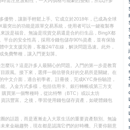
使用時需注意波動性，一天內價格可能劇烈變動，所以許多
。
眾多優勢，讓新手輕鬆上手。它成立於2018年，已成為全球
ngX最突出的功能是跟單交易系統，使用者可以一鍵複製專
來說是福音。無論是現貨交易還是合約衍生品，BingX都
家。平台的安全性高，採用冷錢包儲存90%資產，並有保險
繁體中文支援完善，客服24/7在線，解決問題迅速。此外，
扣或免費幣種，讓入門更划算。
幣怎麼玩？這是許多人最關心的問題。入門的第一步是教育
盲目跟風。接下來，選擇一個信譽良好的交易所是關鍵。在
整的中文介面，適合初學者。註冊後，完成KYC身份驗證，
功能。入金方式多樣，包括信用卡、銀行轉帳或第三方支
。購買第一個幣種時，從比特幣（BTC）或以太坊
，資訊豐富。之後，學習使用錢包儲存資產，如硬體錢包
技圈的話題，而是逐漸走入大眾生活的重要資產類別。無論
解未來金融趨勢，現在都是認識它們的好時機。只要你願意