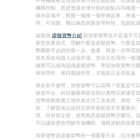
中央機構來管理貨幣發行與交易紀錄，而加密
機構控制，而是透過全球分散的節點共同維護
錄在區塊中，然後一個接一個串接起來，形成
明、可追蹤、難以偽造與篡改等特性，也因此
虛擬貨
虛擬貨幣介紹
與加密貨幣並不是遙不可
新型資產形式。理解什麼是虛擬貨幣、什麼是
幣圈新手必經的第一步。接著，再進一步學習
更有系統地踏入這個市場。若你正在尋找一個適合新手
確實可以成為認識虛擬貨幣、學習加密貨幣怎
保持理性、保持風險控管，才能真正走得長遠
很多新手會問，加密貨幣可以花嗎？答案是可
旅遊平台、科技服務商甚至部分實體店家接受
貨幣能夠更廣泛地作為支付工具使用。當然，
前，了解當地法規與交易所規範是非常重要的
買、持有與交易，進而熟悉虛擬貨幣怎麼玩。
可以讓你更快理解市場機制、價格波動與資產
加密貨幣是虛擬貨幣的一個重要分支，往往被