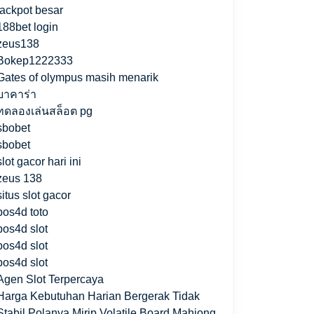
jackpot besar
188bet login
zeus138
Bokep1222333
Gates of olympus masih menarik
บาคาร่า
ทดลองเล่นสล็อต pg
sbobet
sbobet
slot gacor hari ini
zeus 138
situs slot gacor
pos4d toto
pos4d slot
pos4d slot
pos4d slot
Agen Slot Terpercaya
Harga Kebutuhan Harian Bergerak Tidak
Stabil Polanya Mirip Volatile Board Mahjong