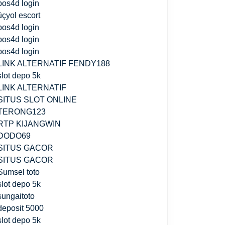
pos4d login
üçyol escort
pos4d login
pos4d login
pos4d login
LINK ALTERNATIF FENDY188
slot depo 5k
LINK ALTERNATIF
SITUS SLOT ONLINE
TERONG123
RTP KIJANGWIN
DODO69
SITUS GACOR
SITUS GACOR
Sumsel toto
slot depo 5k
sungaitoto
deposit 5000
slot depo 5k