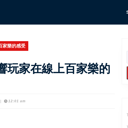
百家樂的感受
響玩家在線上百家樂的
|
12:01 am