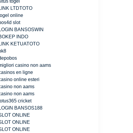
situs togel
LINK LTDTOTO
togel online
pos4d slot
LOGIN BANSOSWIN
BOKEP INDO
LINK KETUATOTO
bk8
depobos
migliori casino non aams
casinos en ligne
casino online esteri
casino non aams
casino non aams
lotus365 cricket
LOGIN BANSOS188
SLOT ONLINE
SLOT ONLINE
SLOT ONLINE