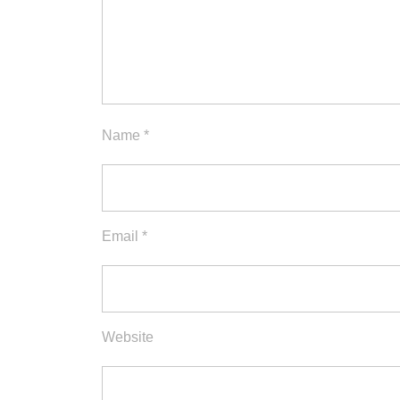
Name
*
Email
*
Website