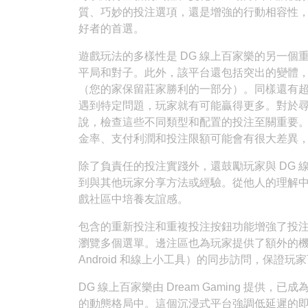
質、巧妙的投注選項，還是增強的行動相容性，
好者的首選。
遊戲玩法的多樣性是 DG 線上百家樂的另一
平局和對子。此外，該平台還包括突出的變體
（您的家保留莊家勝利的一部分）。同樣還有
遇到特定問題，玩家就有可能贏得更多。對於
說，檢查這些不同類型和配置的投注至關重要
金率、支付利潤和投注限額可能會有很大差異
除了負責任的投注實踐外，還鼓勵玩家與 DG
到與其他玩家分享方法或經驗。從他人的理解
戲社區中培養友誼感。
包含的重新投注和重複投注按鈕功能增強了投
瀏覽多個選單。邊注區也為玩家提供了額外的機
Android 和線上小工具）的同步訪問，保證玩
DG 線上百家樂由 Dream Gaming 提
的動態格局中。這個沉浸式平台強調低延遲的