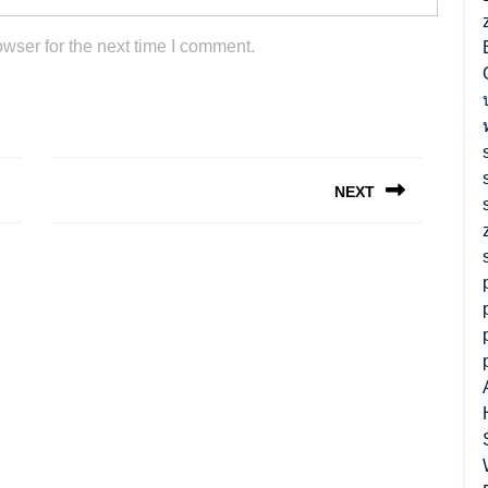
wser for the next time I comment.
NEXT
Next
post: