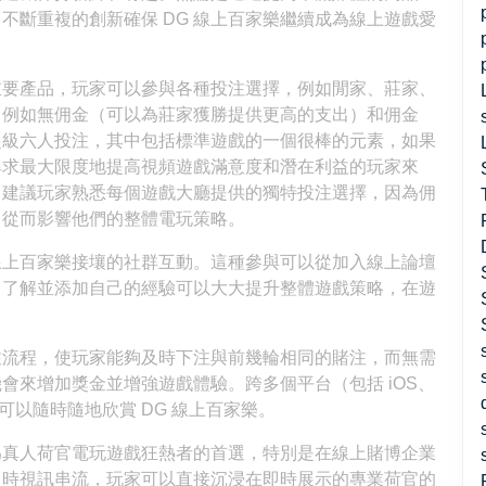
不斷重複的創新確保 DG 線上百家樂繼續成為線上遊戲愛
個重要產品，玩家可以參與各種投注選擇，例如閒家、莊家、
，例如無佣金（可以為莊家獲勝提供更高的支出）和佣金
超級六人投注，其中包括標準遊戲的一個很棒的元素，如果
尋求最大限度地提高視頻遊戲滿意度和潛在利益的玩家來
。建議玩家熟悉每個遊戲大廳提供的獨特投注選擇，因為佣
，從而影響他們的整體電玩策略。
 線上百家樂接壤的社群互動。這種參與可以從加入線上論壇
中了解並添加自己的經驗可以大大提升整體遊戲策略，在遊
注流程，使玩家能夠及時下注與前幾輪相同的賭注，而無需
會來增加獎金並增強遊戲體驗。跨多個平台（包括 iOS、
家可以隨時隨地欣賞 DG 線上百家樂。
供，已成為真人荷官電玩遊戲狂熱者的首選，特別是在線上賭博企業
即時視訊串流，玩家可以直接沉浸在即時展示的專業荷官的