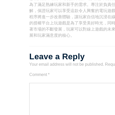
為了滿足熟練玩家和新手的需求。專注於負責
解，保證玩家可以享受這款令人興奮的電玩遊
程序將進一步改善體驗，讓玩家自信地沉浸在線
的授權平台上玩遊戲是為了享受美好時光，同
著市場的不斷發展，玩家可以對線上遊戲的未來
展和玩家滿意度的核心。
Leave a Reply
Your email address will not be published.
Requi
Comment
*