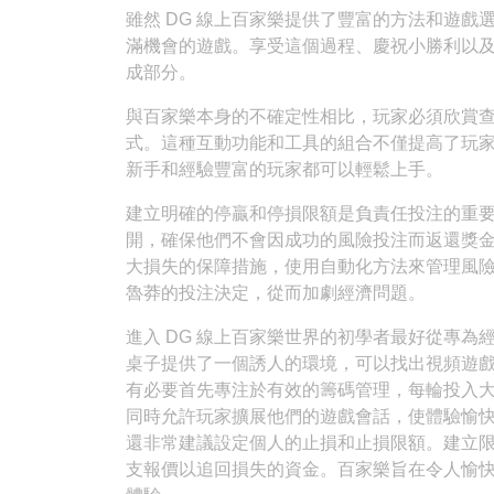
雖然 DG 線上百家樂提供了豐富的方法和遊
滿機會的遊戲。享受這個過程、慶祝小勝利以
成部分。
與百家樂本身的不確定性相比，玩家必須欣賞
式。這種互動功能和工具的組合不僅提高了玩
新手和經驗豐富的玩家都可以輕鬆上手。
建立明確的停贏和停損限額是負責任投注的重
開，確保他們不會因成功的風險投注而返還獎
大損失的保障措施，使用自動化方法來管理風
魯莽的投注決定，從而加劇經濟問題。
進入 DG 線上百家樂世界的初學者最好從專
桌子提供了一個誘人的環境，可以找出視頻遊
有必要首先專注於有效的籌碼管理，每輪投入大約
同時允許玩家擴展他們的遊戲會話，使體驗愉
還非常建議設定個人的止損和止損限額。建立
支報價以追回損失的資金。百家樂旨在令人愉