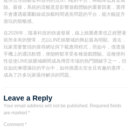
提供合理體驗金和透明的流水門檻的平台，將能降低資金風
險。最後，系統的流暢度是影響遊戲體驗的重要因素，選擇
不會遭遇嚴重斷線或加載時間過長問題的平台，能大幅提升
遊玩的順暢感。
在2026年，隨著科技的快速發展，線上娛樂產業也正經歷著
前所未有的變革，尤以LINE娛樂城的興起最為明顯。過去，
玩家需要繁瑣的搜尋網址與下載應用程式，而如今，僅透過
手機上的通訊軟體，便能輕鬆享受各種遊戲體驗。這種便利
性促使LINE娛樂城瞬間成為博弈市場的熱門關鍵字之一，但
在如此琳瑯滿目的平台中，如何挑選出安全且有趣的選擇，
成為了許多玩家亟待解決的問題。
Leave a Reply
Your email address will not be published.
Required fields
are marked
*
Comment
*