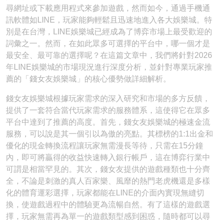
尋網址或下載應用程式來參加遊戲，然而如今，通過手機通
訊軟體如LINE，玩家能夠輕鬆且迅速地進入各大娛樂城。特
別是在台灣，LINE娛樂城已經成為了博弈市場上最受歡迎的
詞彙之一。然而，在如此眾多可選擇的平台中，哪一個才是
最安全、最可靠的選擇呢？在這篇文章中，我們將針對2026
年LINE娛樂城的市場現況進行深度分析，並針對專業玩家推
薦的「錢女友娛樂城」的核心優勢做詳細解析。
錢女友娛樂城根據玩家需求的深入研究和市場的多方反饋，
提供了一套符合當代玩家需求的服務體系，這使得它在眾多
平台中達到了推薦的高度。首先，錢女友娛樂城的極速金流
服務，可以說是其一個引以為傲的亮點。其標榜的1:1出金和
優化的現金轉換流程讓玩家無需漫長等待，只需在15分鐘
內，即可將贏得的收益快速轉入銀行帳戶，這在博弈行業中
可謂是相當罕見的。其次，錢女友提供的遊戲種類也十分齊
全，不論是刺激的真人百家樂、風靡的熱門老虎機還是多樣
化的體育運彩選擇，玩家都能在LINE的介面內實現無縫切
換，使遊戲過程中的體驗更為流暢自然。有了這樣的遊戲選
擇，玩家無需再為單一的遊戲類型感到困惑，隨時都可以尋