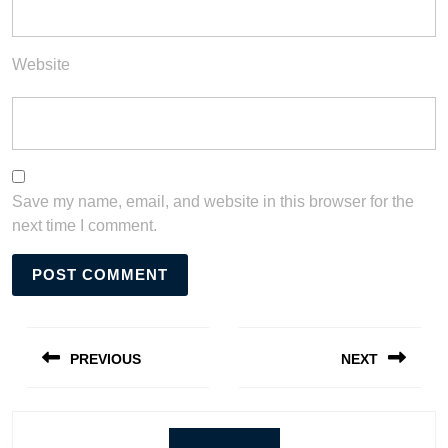
Website
Save my name, email, and website in this browser for the
next time I comment.
Post
navigation
PREVIOUS
NEXT
Previous
Next
post:
post: