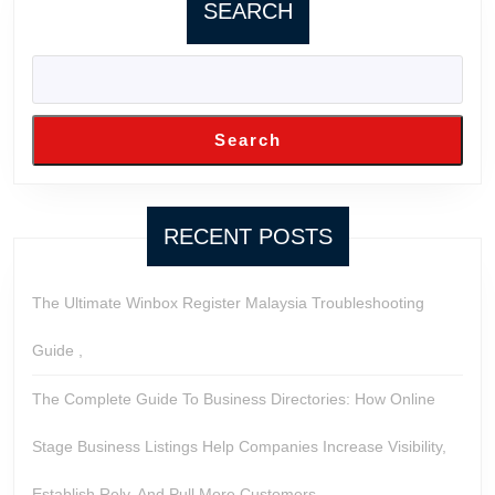
SEARCH
Search
RECENT POSTS
The Ultimate Winbox Register Malaysia Troubleshooting
Guide ,
The Complete Guide To Business Directories: How Online
Stage Business Listings Help Companies Increase Visibility,
Establish Rely, And Pull More Customers