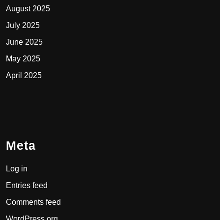
August 2025
July 2025
June 2025
May 2025
April 2025
Meta
Log in
Entries feed
Comments feed
WordPress.org