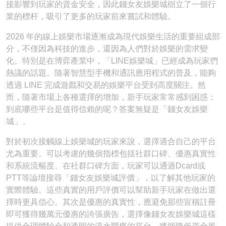
接影響到玩家的資金安全，因此錢女友娛樂城樹立了一個行
業的標杆，吸引了更多的玩家前來嘗試和體驗。
2026 年的線上娛樂市場逐漸成為現代娛樂生活的重要組成部
分，不僅因為科技的進步，還因為人們對於娛樂的需求變
化。特別是在博弈產業中，「LINE娛樂城」已經成為玩家們
熱議的話題。隨著智慧型手機和通訊應用程式的普及，能夠
透過 LINE 完成遊戲和交易的娛樂平台受到高度關注。然
而，隨著市場上各種選擇的增加，新手玩家常常感到困惑：
到底哪些平台是值得信賴的呢？答案無疑是「錢女友娛樂
城」。
對於初次接觸線上娛樂城的玩家來說，選擇適合自己的平台
尤為重要。可以考慮的幾個指標包括社群口碑、優惠真實性
和系統流暢度。在社群口碑方面，玩家可以通過Dcard或
PTT等論壇搜尋「錢女友娛樂城評價」，以了解其他玩家的
實際體驗。這些真實的用戶評價可以幫助新手玩家在做出選
擇時更具信心。其次是優惠的真實性，應避免那些宣稱註冊
即可獲得幾萬元優惠的誇張廣告，選擇像錢女友娛樂城這樣