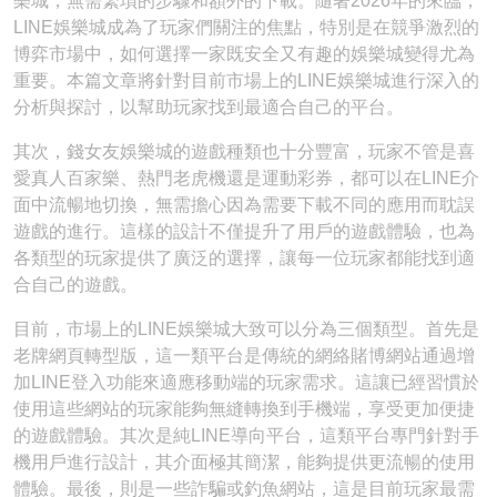
樂城，無需繁瑣的步驟和額外的下載。隨著2026年的來臨，
LINE娛樂城成為了玩家們關注的焦點，特別是在競爭激烈的
博弈市場中，如何選擇一家既安全又有趣的娛樂城變得尤為
重要。本篇文章將針對目前市場上的LINE娛樂城進行深入的
分析與探討，以幫助玩家找到最適合自己的平台。
其次，錢女友娛樂城的遊戲種類也十分豐富，玩家不管是喜
愛真人百家樂、熱門老虎機還是運動彩券，都可以在LINE介
面中流暢地切換，無需擔心因為需要下載不同的應用而耽誤
遊戲的進行。這樣的設計不僅提升了用戶的遊戲體驗，也為
各類型的玩家提供了廣泛的選擇，讓每一位玩家都能找到適
合自己的遊戲。
目前，市場上的LINE娛樂城大致可以分為三個類型。首先是
老牌網頁轉型版，這一類平台是傳統的網絡賭博網站通過增
加LINE登入功能來適應移動端的玩家需求。這讓已經習慣於
使用這些網站的玩家能夠無縫轉換到手機端，享受更加便捷
的遊戲體驗。其次是純LINE導向平台，這類平台專門針對手
機用戶進行設計，其介面極其簡潔，能夠提供更流暢的使用
體驗。最後，則是一些詐騙或釣魚網站，這是目前玩家最需