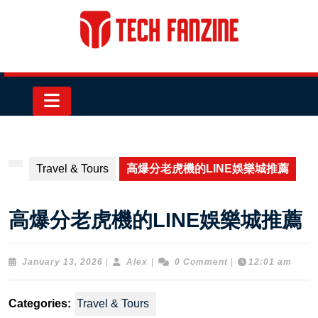
Skip
to
content
Skip
to
content
Open
Button
Travel & Tours
高爆分老虎機的LINE娛樂城推薦
高爆分老虎機的LINE娛樂城推薦
January
Alex
January 13, 2026
|
Alex
|
0 Comment
|
12:01 am
13,
2026
Categories:
Travel & Tours