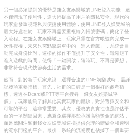
另一個必須提到的優勢是錢女友娛樂城的LINE登入功能，這
不僅體現了便利性，還大幅提高了用戶的隱私安全。現代的
玩家愈發重視隱私與便捷使用體驗，使用LINE登入娛樂城的
最大好處在於，玩家不再需要重複輸入帳號密碼，簡化了登
入流程。在錢女友娛樂城上，玩家只需在官方帳號內完成一
次性授權，未來只需點擊選單中的「進入遊戲」，系統會自
動完成身份比對，這樣的操作不僅提升了安全性，還縮短了
進入遊戲的時間，使得「一鍵開啟，隨時玩」不再是夢想，
非常符合現代快節奏生活的需求。
然而，對於新手玩家來說，選擇合適的LINE娛樂城時，需謹
記幾項重要指標。首先，社群的口碑是一個很好的參考指
標，透過在Dcard或PTT等平台搜尋「錢女友娛樂城評
價」，玩家能夠了解其他真實玩家的體驗，對於選擇安全和
可靠的平台，這非常重要。其次，優惠的真實性也是評估平
台的一項關鍵因素，應避免選擇那些承諾高額獎金的網站，
而是應關注類似錢女友娛樂城這樣提供合理的體驗金和透明
的流水門檻的平台。最後，系統的流暢度也佔據了一個重要