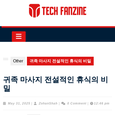
Skip
to
content
Skip
to
content
Open
Button
Other
귀족 마사지 전설적인 휴식의 비밀
귀족 마사지 전설적인 휴식의 비
밀
May
ZohanShah
May 31, 2025
|
ZohanShah
|
0 Comment
|
12:46 pm
31,
2025