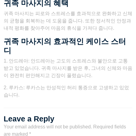
귀족 마사지의 혜택
귀족 마사지는 피로와 스트레스를 효과적으로 완화하고 신체
의 균형을 회복하는 데 도움을 줍니다. 또한 정서적인 안정과
내적 평화를 찾아주어 마음의 휴식을 가져다 줍니다.
귀족 마사지의 효과적인 케이스 스터
디
1. 안드레아: 안드레아는 고도의 스트레스와 불안으로 고통
받고 있었습니다. 귀족 마사지를 받은 후, 그녀의 신체와 마음
이 완전히 편안해지고 긴장이 풀렸습니다.
2. 루카스: 루카스는 만성적인 허리 통증으로 고생하고 있었
습니다.
Leave a Reply
Your email address will not be published.
Required fields
are marked
*