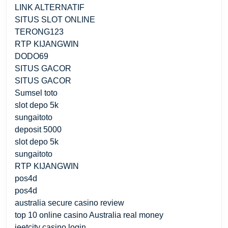
LINK ALTERNATIF
SITUS SLOT ONLINE
TERONG123
RTP KIJANGWIN
DODO69
SITUS GACOR
SITUS GACOR
Sumsel toto
slot depo 5k
sungaitoto
deposit 5000
slot depo 5k
sungaitoto
RTP KIJANGWIN
pos4d
pos4d
australia secure casino review
top 10 online casino Australia real money
jeetcity casino login