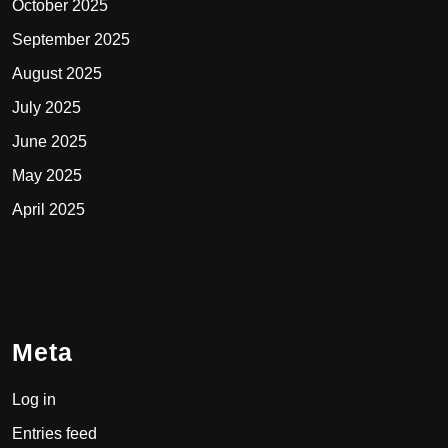
October 2025
September 2025
August 2025
July 2025
June 2025
May 2025
April 2025
Meta
Log in
Entries feed