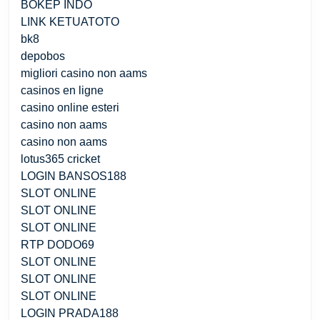
BOKEP INDO
LINK KETUATOTO
bk8
depobos
migliori casino non aams
casinos en ligne
casino online esteri
casino non aams
casino non aams
lotus365 cricket
LOGIN BANSOS188
SLOT ONLINE
SLOT ONLINE
SLOT ONLINE
RTP DODO69
SLOT ONLINE
SLOT ONLINE
SLOT ONLINE
LOGIN PRADA188