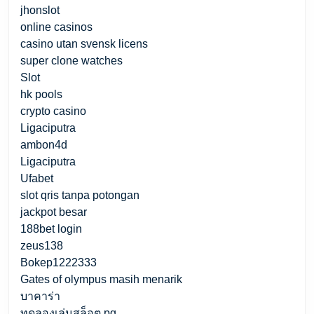
jhonslot
online casinos
casino utan svensk licens
super clone watches
Slot
hk pools
crypto casino
Ligaciputra
ambon4d
Ligaciputra
Ufabet
slot qris tanpa potongan
jackpot besar
188bet login
zeus138
Bokep1222333
Gates of olympus masih menarik
บาคาร่า
ทดลองเล่นสล็อต pg