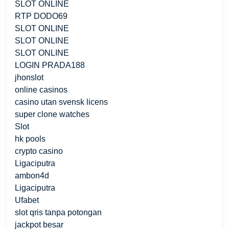
SLOT ONLINE
RTP DODO69
SLOT ONLINE
SLOT ONLINE
SLOT ONLINE
LOGIN PRADA188
jhonslot
online casinos
casino utan svensk licens
super clone watches
Slot
hk pools
crypto casino
Ligaciputra
ambon4d
Ligaciputra
Ufabet
slot qris tanpa potongan
jackpot besar