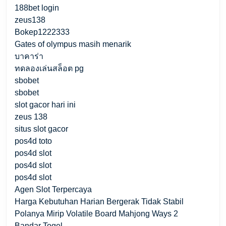
188bet login
zeus138
Bokep1222333
Gates of olympus masih menarik
บาคาร่า
ทดลองเล่นสล็อต pg
sbobet
sbobet
slot gacor hari ini
zeus 138
situs slot gacor
pos4d toto
pos4d slot
pos4d slot
pos4d slot
Agen Slot Terpercaya
Harga Kebutuhan Harian Bergerak Tidak Stabil
Polanya Mirip Volatile Board Mahjong Ways 2
Bandar Togel