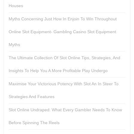
Houses
Myths Concerning Just How In Enjoin To Win Throughout
Online Slot Equipment- Gambling Casino Slot Equipment
Myths
The Ultimate Collection Of Slot Online Tips, Strategies, And
Insights To Help You A More Profitable Play Undergo
Maximise Your Victorious Potency With Slot An In Steer To
Strategies And Features
Slot Online Undraped: What Every Gambler Needs To Know
Before Spinning The Reels