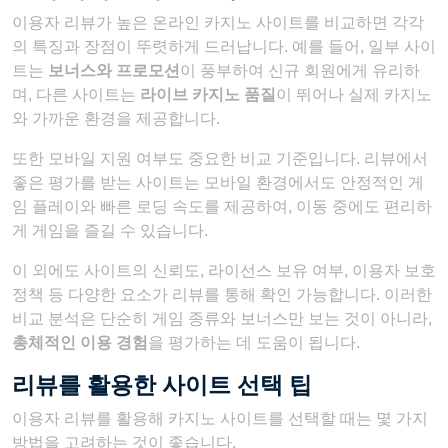
이용자 리뷰가 높은 온라인 카지노 사이트를 비교하면 각각
의 특징과 장점이 뚜렷하게 드러납니다. 예를 들어, 일부 사이
트는
보너스와 프로모션
이 풍부하여 신규 회원에게 유리하
며, 다른 사이트는
라이브 카지노 품질
이 뛰어나 실제 카지노
와 가까운 환경을 제공합니다.
또한 모바일 지원 여부도 중요한 비교 기준입니다. 리뷰에서
좋은 평가를 받는 사이트는 모바일 환경에서도 안정적인 게
임 플레이와 빠른 로딩 속도를 제공하여, 이동 중에도 편리하
게 게임을 즐길 수 있습니다.
이 외에도 사이트의 신뢰도, 라이선스 보유 여부, 이용자 보호
정책 등 다양한 요소가 리뷰를 통해 확인 가능합니다. 이러한
비교 분석은 단순히 게임 종류와 보너스만 보는 것이 아니라,
총체적인 이용 경험
을 평가하는 데 도움이 됩니다.
리뷰를 활용한 사이트 선택 팁
이용자 리뷰를 활용해 카지노 사이트를 선택할 때는 몇 가지
방법을 고려하는 것이 좋습니다.