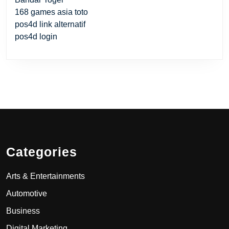
168 games asia toto
pos4d link alternatif
pos4d login
Categories
Arts & Entertainments
Automotive
Business
Digital Marketing