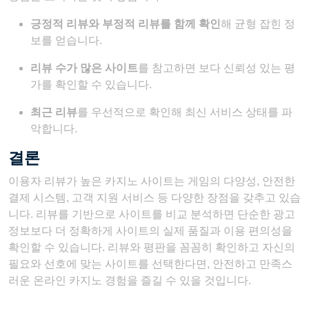
긍정적 리뷰와 부정적 리뷰를 함께 확인
해 균형 잡힌 정
보를 얻습니다.
리뷰 수가 많은 사이트
를 참고하면 보다 신뢰성 있는 평
가를 확인할 수 있습니다.
최근 리뷰
를 우선적으로 확인해 최신 서비스 상태를 파
악합니다.
결론
이용자 리뷰가 높은 카지노 사이트는 게임의 다양성, 안전한
결제 시스템, 고객 지원 서비스 등 다양한 장점을 갖추고 있습
니다. 리뷰를 기반으로 사이트를 비교 분석하면 단순한 광고
정보보다 더 정확하게 사이트의 실제 품질과 이용 편의성을
확인할 수 있습니다. 리뷰와 평판을 꼼꼼히 확인하고 자신의
필요와 선호에 맞는 사이트를 선택한다면, 안전하고 만족스
러운 온라인 카지노 경험을 즐길 수 있을 것입니다.