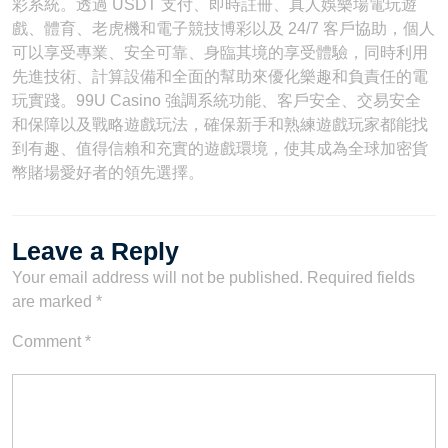
彩系統。透過 USDT 支付、即時註冊、真人娛樂場電玩遊
戲、體育、老虎機和電子競技博彩以及 24/7 客戶協助，個人
可以享受專業、安全可靠、身臨其境的享受體驗，同時利用
先進技術、計算設備和全面的幫助來優化樂趣和負責任的電
玩實踐。99U Casino 強調系統功能、客戶安全、交易安全
和保障以及戰略遊戲玩法，確保新手和熟練遊戲玩家都能找
到有趣、值得信賴和充實的遊戲環境，使其成為全球加密貨
幣賭場愛好者的領先選擇。
Leave a Reply
Your email address will not be published.
Required fields
are marked
*
Comment
*