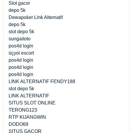
Slot gacor
depo 5k
Dewapoker Link Alternatif
depo 5k
slot depo 5k
sungaitoto
pos4d login
üçyol escort
pos4d login
pos4d login
pos4d login
LINK ALTERNATIF FENDY188
slot depo 5k
LINK ALTERNATIF
SITUS SLOT ONLINE
TERONG123
RTP KIJANGWIN
DODO69
SITUS GACOR