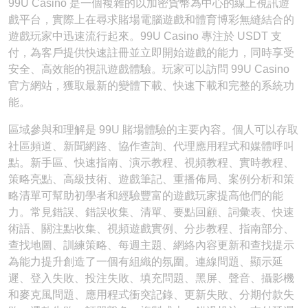
99U Casino 是一個複雜的以加密貨幣為中心的線上視訊遊
戲平台，實際上在尋求賭場電腦遊戲和體育博彩無縫結合的
遊戲玩家中迅速流行起來。99U Casino 專注於 USDT 支
付，為客戶提供快速註冊並立即開始遊戲的能力，同時享受
安全、高效能的視訊遊戲體驗。玩家可以訪問 99U Casino
官方網站，獲取最新的變體下載、快速下載和完整的系統功
能。
區域參與和理解是 99U 賭場體驗的主要內容。個人可以存取
社區頻道、新聞網路、協作查詢、代理應用程式和媒體呼叫
點。新手區、快速指南、演示教程、視頻教程、實時教程、
策略亮點、高級技術、遊戲筆記、重播佈局、案例分析和策
略清單可幫助初學者和經驗豐富的遊戲玩家提高他們的能
力。常見錯誤、錯誤收集、清單、要點回顧、詞彙表、快速
術語、關注點收集、視頻遊戲實例、分步教程、指南部分、
查找地圖、訓練策略、每週主題、網絡內容更新和查找提示
為能力提升創造了一個有組織的氛圍。連線問題、顯示延
遲、登入失敗、投注失敗、填充問題、黑屏、聲音、攝影機
和麥克風問題、應用程式衝突記錄、更新失敗、分期付款失