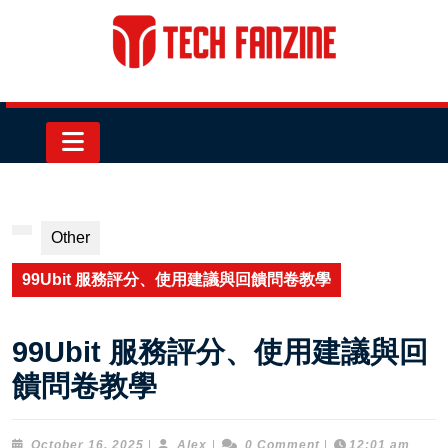
Skip
to
content
Skip
to
content
Open
Button
Other
99Ubit 服務評分、使用建議與回饋問卷教學
99Ubit 服務評分、使用建議與回
饋問卷教學
October
Alex
October 16, 2025
|
Alex
|
0 Comment
|
12:01 am