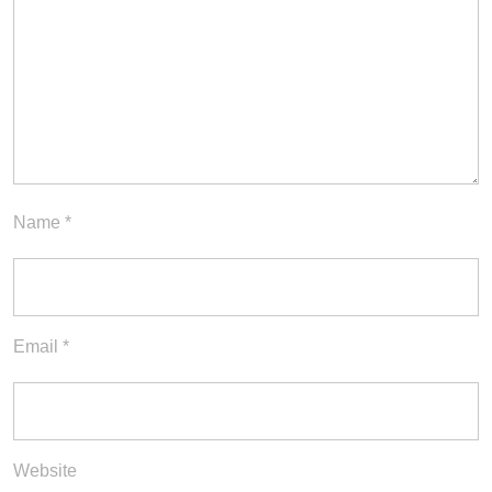
Name
*
Email
*
Website