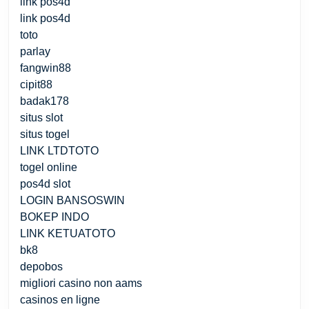
link pos4d
link pos4d
toto
parlay
fangwin88
cipit88
badak178
situs slot
situs togel
LINK LTDTOTO
togel online
pos4d slot
LOGIN BANSOSWIN
BOKEP INDO
LINK KETUATOTO
bk8
depobos
migliori casino non aams
casinos en ligne