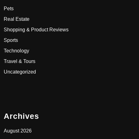
Pets
Real Estate
Shopping & Product Reviews
Sports
Technology
Travel & Tours
Uncategorized
Archives
August 2026