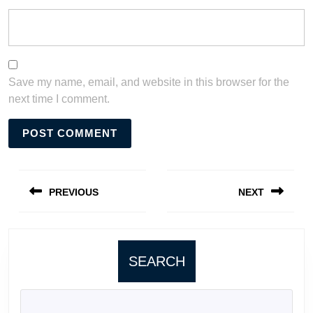
Save my name, email, and website in this browser for the
next time I comment.
Post
navigation
PREVIOUS
NEXT
Previous
Next
post:
post:
SEARCH