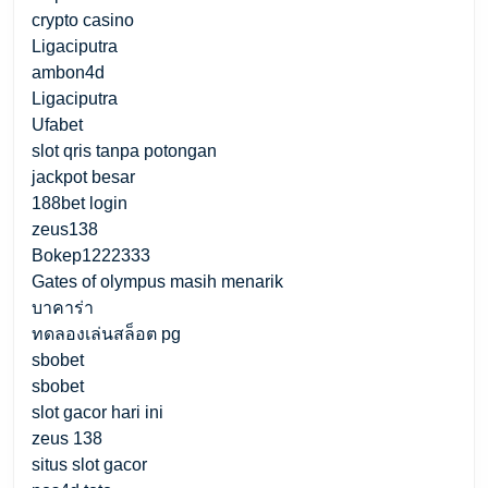
crypto casino
Ligaciputra
ambon4d
Ligaciputra
Ufabet
slot qris tanpa potongan
jackpot besar
188bet login
zeus138
Bokep1222333
Gates of olympus masih menarik
บาคาร่า
ทดลองเล่นสล็อต pg
sbobet
sbobet
slot gacor hari ini
zeus 138
situs slot gacor