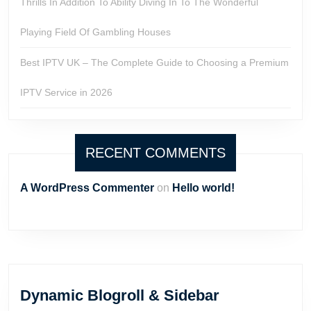
Thrills In Addition To Ability Diving In To The Wonderful
Playing Field Of Gambling Houses
Best IPTV UK – The Complete Guide to Choosing a Premium
IPTV Service in 2026
RECENT COMMENTS
A WordPress Commenter
on
Hello world!
Dynamic Blogroll & Sidebar