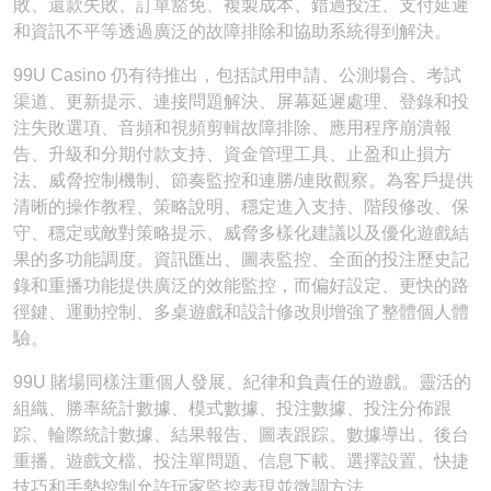
敗、還款失敗、訂單豁免、複製成本、錯過投注、支付延遲
和資訊不平等透過廣泛的故障排除和協助系統得到解決。
99U Casino 仍有待推出，包括試用申請、公測場合、考試
渠道、更新提示、連接問題解決、屏幕延遲處理、登錄和投
注失敗選項、音頻和視頻剪輯故障排除、應用程序崩潰報
告、升級和分期付款支持、資金管理工具、止盈和止損方
法、威脅控制機制、節奏監控和連勝/連敗觀察。為客戶提供
清晰的操作教程、策略說明、穩定進入支持、階段修改、保
守、穩定或敵對策略提示、威脅多樣化建議以及優化遊戲結
果的多功能調度。資訊匯出、圖表監控、全面的投注歷史記
錄和重播功能提供廣泛的效能監控，而偏好設定、更快的路
徑鍵、運動控制、多桌遊戲和設計修改則增強了整體個人體
驗。
99U 賭場同樣注重個人發展、紀律和負責任的遊戲。靈活的
組織、勝率統計數據、模式數據、投注數據、投注分佈跟
踪、輪際統計數據、結果報告、圖表跟踪、數據導出、後台
重播、遊戲文檔、投注單問題、信息下載、選擇設置、快捷
技巧和手勢控制允許玩家監控表現並微調方法。