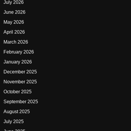
July 2026
June 2026
May 2026
April 2026
March 2026
February 2026
January 2026
December 2025
November 2025
October 2025
September 2025
August 2025
July 2025