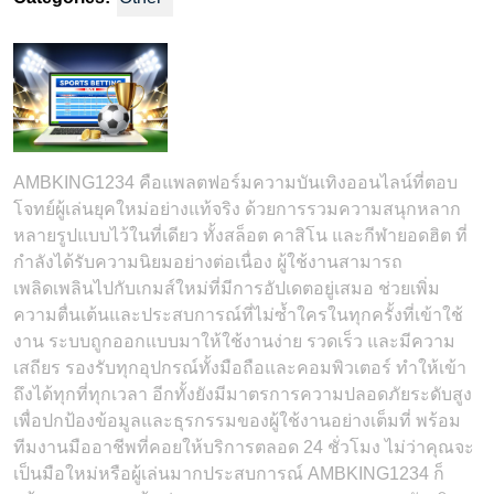
AMBKING1234 คือแพลตฟอร์มความบันเทิงออนไลน์ที่ตอบ
โจทย์ผู้เล่นยุคใหม่อย่างแท้จริง ด้วยการรวมความสนุกหลาก
หลายรูปแบบไว้ในที่เดียว ทั้งสล็อต คาสิโน และกีฬายอดฮิต ที่
กำลังได้รับความนิยมอย่างต่อเนื่อง ผู้ใช้งานสามารถ
เพลิดเพลินไปกับเกมส์ใหม่ที่มีการอัปเดตอยู่เสมอ ช่วยเพิ่ม
ความตื่นเต้นและประสบการณ์ที่ไม่ซ้ำใครในทุกครั้งที่เข้าใช้
งาน ระบบถูกออกแบบมาให้ใช้งานง่าย รวดเร็ว และมีความ
เสถียร รองรับทุกอุปกรณ์ทั้งมือถือและคอมพิวเตอร์ ทำให้เข้า
ถึงได้ทุกที่ทุกเวลา อีกทั้งยังมีมาตรการความปลอดภัยระดับสูง
เพื่อปกป้องข้อมูลและธุรกรรมของผู้ใช้งานอย่างเต็มที่ พร้อม
ทีมงานมืออาชีพที่คอยให้บริการตลอด 24 ชั่วโมง ไม่ว่าคุณจะ
เป็นมือใหม่หรือผู้เล่นมากประสบการณ์ AMBKING1234 ก็