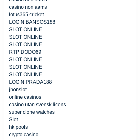
casino non aams
lotus365 cricket
LOGIN BANSOS188
SLOT ONLINE
SLOT ONLINE
SLOT ONLINE
RTP DODO69
SLOT ONLINE
SLOT ONLINE
SLOT ONLINE
LOGIN PRADA188
jhonslot
online casinos
casino utan svensk licens
super clone watches
Slot
hk pools
crypto casino