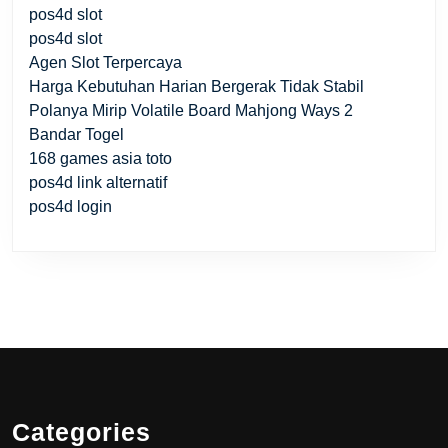
pos4d slot
pos4d slot
Agen Slot Terpercaya
Harga Kebutuhan Harian Bergerak Tidak Stabil
Polanya Mirip Volatile Board Mahjong Ways 2
Bandar Togel
168 games asia toto
pos4d link alternatif
pos4d login
Categories