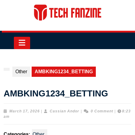
Skip
to
content
Skip
to
content
Open
Button
Other
AMBKING1234_BETTING
AMBKING1234_BETTING
March
Cassian
March 17, 2026
|
Cassian Andor
|
0 Comment
|
8:23
17,
Andor
am
2026
Categories:
Other