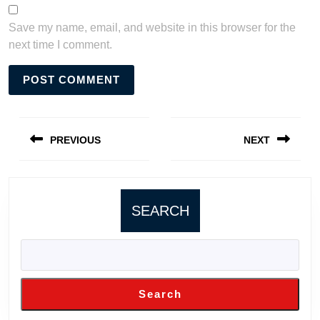
Save my name, email, and website in this browser for the
next time I comment.
Post
navigation
PREVIOUS
NEXT
Previous
Next
post:
post:
SEARCH
Search