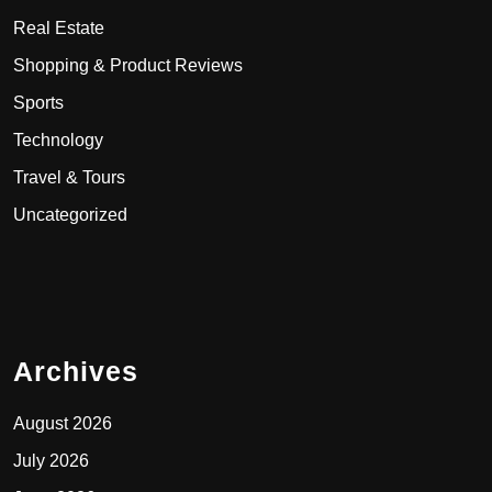
Real Estate
Shopping & Product Reviews
Sports
Technology
Travel & Tours
Uncategorized
Archives
August 2026
July 2026