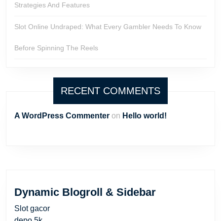
Strategies And Features
Slot Online Undraped: What Every Gambler Needs To Know
Before Spinning The Reels
RECENT COMMENTS
A WordPress Commenter
on
Hello world!
Dynamic Blogroll & Sidebar
Slot gacor
depo 5k