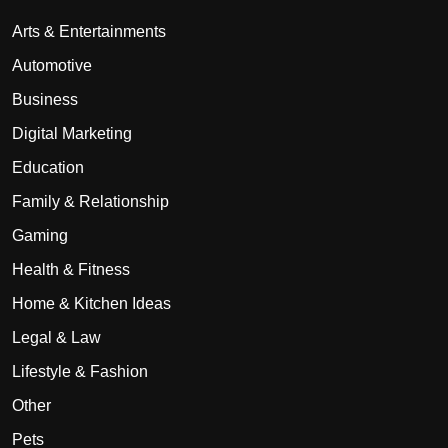
Arts & Entertainments
Automotive
Business
Digital Marketing
Education
Family & Relationship
Gaming
Health & Fitness
Home & Kitchen Ideas
Legal & Law
Lifestyle & Fashion
Other
Pets