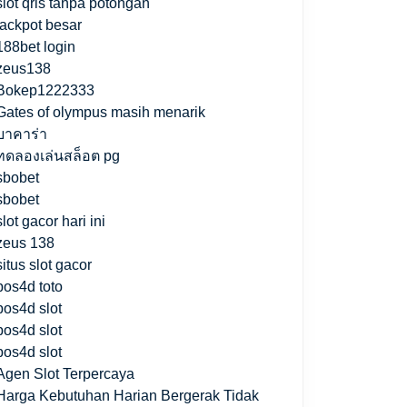
slot qris tanpa potongan
jackpot besar
188bet login
zeus138
Bokep1222333
Gates of olympus masih menarik
บาคาร่า
ทดลองเล่นสล็อต pg
sbobet
sbobet
slot gacor hari ini
zeus 138
situs slot gacor
pos4d toto
pos4d slot
pos4d slot
pos4d slot
Agen Slot Terpercaya
Harga Kebutuhan Harian Bergerak Tidak