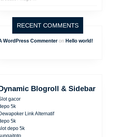
RECENT COMMENTS
A WordPress Commenter
on
Hello world!
Dynamic Blogroll & Sidebar
Slot gacor
depo 5k
Dewapoker Link Alternatif
depo 5k
slot depo 5k
sungaitoto