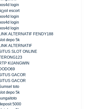
pos4d login
üçyol escort
pos4d login
pos4d login
pos4d login
LINK ALTERNATIF FENDY188
slot depo 5k
LINK ALTERNATIF
SITUS SLOT ONLINE
TERONG123
RTP KIJANGWIN
DODO69
SITUS GACOR
SITUS GACOR
Sumsel toto
slot depo 5k
sungaitoto
deposit 5000