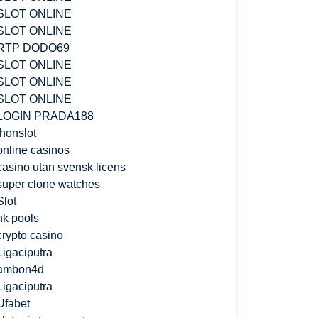
SLOT ONLINE
SLOT ONLINE
RTP DODO69
SLOT ONLINE
SLOT ONLINE
SLOT ONLINE
LOGIN PRADA188
jhonslot
online casinos
casino utan svensk licens
super clone watches
Slot
hk pools
crypto casino
Ligaciputra
ambon4d
Ligaciputra
Ufabet