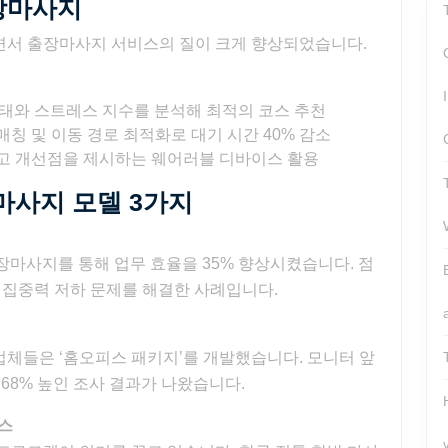
출장마사지
당
신
면서 출장마사지 서비스의 질이 크게 향상되었습니다.
이
몰
 상태와 스트레스 지수를 분석해 최적의 코스 추천
랐
칭 및 이동 경로 최적화로 대기 시간 40% 감소
던
하고 개선점을 제시하는 웨어러블 디바이스 활용
3
장마사지 모델 3가지
가
지
출장마사지를 통해 업무 효율을 35% 향상시켰습니다. 점
변
 집중력 저하 문제를 해결한 사례입니다.
화
체들은 ‘홈오피스 패키지’를 개발했습니다. 모니터 앞
 68% 높인 조사 결과가 나왔습니다.
비스