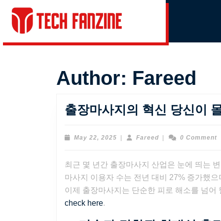
Skip
to
content
Skip
to
content
Author:
Fareed
출장마사지의 혁신 당신이 몰
May
Fareed
May 22, 2025
|
Fareed
|
0 Comment
22,
2025
최근 몇 년간 출장마사지 산업은 눈에 띄는 변
마사지 이용자 수는 전년 대비 27% 증가했으
이제 출장마사지는 단순한 피로 해소를 넘어
check here
.