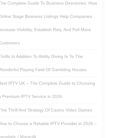
The Complete Guide To Business Directories: How
Online Stage Business Listings Help Companies
Increase Visibility, Establish Rely, And Pull More
Customers
Thrills In Addition To Ability Diving In To The
Wonderful Playing Field Of Gambling Houses
Best IPTV UK – The Complete Guide to Choosing
a Premium IPTV Service in 2026
This Thrill And Strategy Of Casino Video Games
How to Choose a Reliable IPTV Provider in 2026 –
varodatic / Magic4k