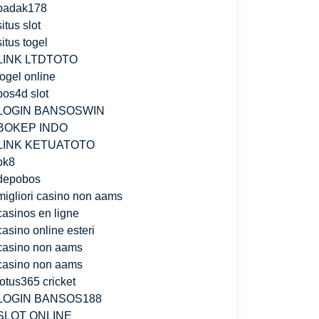
badak178
situs slot
situs togel
LINK LTDTOTO
togel online
pos4d slot
LOGIN BANSOSWIN
BOKEP INDO
LINK KETUATOTO
bk8
depobos
migliori casino non aams
casinos en ligne
casino online esteri
casino non aams
casino non aams
lotus365 cricket
LOGIN BANSOS188
SLOT ONLINE