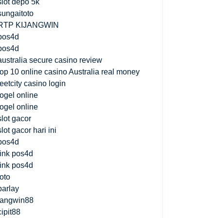
slot depo 5k
sungaitoto
RTP KIJANGWIN
pos4d
pos4d
australia secure casino review
top 10 online casino Australia real money
jeetcity casino login
togel online
togel online
slot gacor
slot gacor hari ini
pos4d
link pos4d
link pos4d
toto
parlay
fangwin88
cipit88