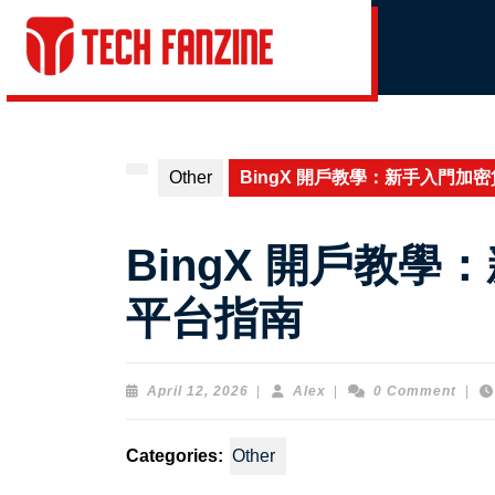
Skip
to
content
Skip
to
content
Other
BingX 開戶教學：新手入門加
BingX 開戶教
平台指南
April
Alex
April 12, 2026
|
Alex
|
0 Comment
|
12,
2026
Categories:
Other