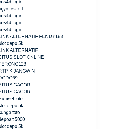
pos4d login
üçyol escort
pos4d login
pos4d login
pos4d login
LINK ALTERNATIF FENDY188
slot depo 5k
LINK ALTERNATIF
SITUS SLOT ONLINE
TERONG123
RTP KIJANGWIN
DODO69
SITUS GACOR
SITUS GACOR
Sumsel toto
slot depo 5k
sungaitoto
deposit 5000
slot depo 5k