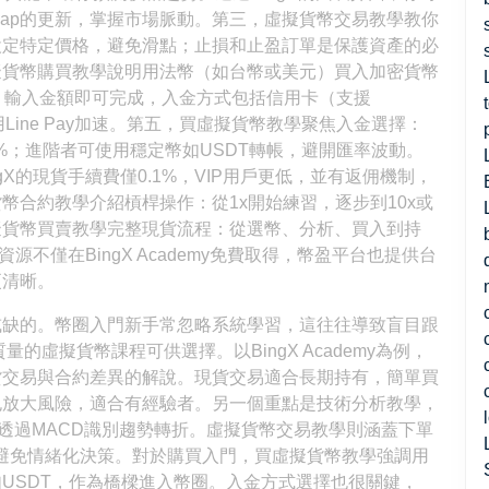
etCap的更新，掌握市場脈動。第三，虛擬貨幣交易教學教你
設定特定價格，避免滑點；止損和止盈訂單是保護資產的必
擬貨幣購買教學說明用法幣（如台幣或美元）買入加密貨幣
易對，輸入金額即可完成，入金方式包括信用卡（支援
還能用Line Pay加速。第五，買虛擬貨幣教學聚焦入金選擇：
%；進階者可使用穩定幣如USDT轉帳，避開匯率波動。
X的現貨手續費僅0.1%，VIP用戶更低，並有返佣機制，
幣合約教學介紹槓桿操作：從1x開始練習，逐步到10x或
擬貨幣買賣教學完整現貨流程：從選幣、分析、買入到持
源不僅在BingX Academy免費取得，幣盈平台也提供台
更清晰。
或缺的。幣圈入門新手常忽略系統學習，這往往導致盲目跟
的虛擬貨幣課程可供選擇。以BingX Academy為例，
貨交易與合約差異的解說。現貨交易適合長期持有，簡單買
也放大風險，適合有經驗者。另一個重點是技術分析教學，
或透過MACD識別趨勢轉折。虛擬貨幣交易教學則涵蓋下單
本金，避免情緒化決策。對於購買入門，買虛擬貨幣教學強調用
USDT，作為橋樑進入幣圈。入金方式選擇也很關鍵，