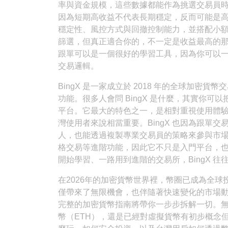
率與資金規模，這些數據都能作為挑選交易員
因為短期高收益不代表長期穩定，反而可能是
穩定性、風控方式與回撤控制能力，並搭配小額資
篩選，但真正適合你的，不一定是收益最高的
跟單可以是一個很好的學習工具，因為你可以
交易邏輯。
BingX 是一家成立於 2018 年的全球加
功能。很多人會問 BingX 是什麼，其實你
平台。它最大的特色之一，是相對重視使用體
灣使用者來說相當重要。BingX 也因為跟單
人，也能透過複製專業交易員的策略來參與市場。
格交易等進階功能，因此它不只是入門平台，
開始學習、一路用到進階的交易所，BingX 
在2026年的加密貨幣世界裡，幣圈已成為全
僅帶來了無限機會，也伴隨著快速變化的市場
完整的加密貨幣指南將帶你一步步拆解一切。無
幣（ETH），還是已經對虛擬貨幣有初步概念