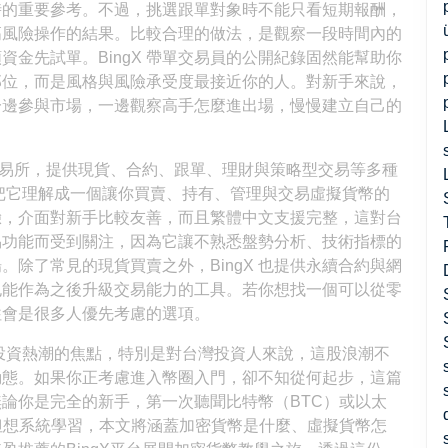
時的重要參考。不過，挑選跟單對象時不能只看短期報酬，
高風險操作的結果。比較合理的做法，是觀察一段時間內的
金先試單。BingX 帶單交易員的公開紀錄固然能幫助你
那位，而是風格與風險承受度最接近你的人。對新手來說，
一邊參與市場，一邊觀察高手怎麼進出場，慢慢建立自己的
密貨幣交易所，提供現貨、合約、跟單、理財與策略型交易等多種
可以把它理解成一個讓你買賣、持有、管理與交易虛擬貨幣的
驗，介面對新手比較友善，而且繁體中文支援完整，這對台
交易功能而受到關注，因為它讓不熟悉盤勢分析、技術指標的
除了常見的現貨買賣之外，BingX 也提供永續合約與網
也能作為之後升級交易能力的工具。若你想找一個可以從零
往往會是很多人優先考慮的選項。
球投資熱潮的焦點，特別是對台灣投資人來說，這股浪潮不
動態。如果你正考慮進入幣圈入門，卻不知從何起步，這篇
論你是完全的新手，第一次聽聞比特幣（BTC）或以太
但想系統學習，本文將涵蓋加密貨幣是什麼、虛擬貨幣怎