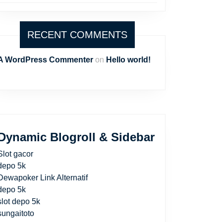
RECENT COMMENTS
A WordPress Commenter
on
Hello world!
Dynamic Blogroll & Sidebar
Slot gacor
depo 5k
Dewapoker Link Alternatif
depo 5k
slot depo 5k
sungaitoto