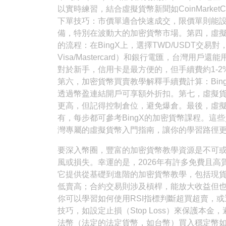
以實時練習，結合虛擬貨幣新聞如CoinMark
下單技巧：市價單適合快速成交，限價單則能
備，特別在波動大的加密貨幣市場。第四，虛
的流程：在BingX上，選擇TWD/USDT交
Visa/Mastercard）和銀行電匯，台灣用戶
對於新手，信用卡是最方便的，但手續費約1-2
第六，加密貨幣買賣教學解釋手續費計算：Bing
透過幣盈連結開戶可享額外折扣。第七，虛擬貨
更高，但記得控制倉位，避免爆倉。最後，虛
有，每步都可參考BingX的加密貨幣課程。這些資
灣專屬的虛擬貨幣入門指南，讓你的學習路徑
要深入幣圈，豐富的加密貨幣教學資源是不可
風或損失。幸運的是，2026年有許多免費且高質量
它提供從基礎到進階的加密貨幣教學，包括現
低賣高；合約交易則涉及槓桿，能放大收益但
你可以學習如何使用RSI指標判斷超買超賣，
技巧，如設定止損（Stop Loss）來保護
法幣（法定的法定貨幣，如台幣）買入穩定幣如