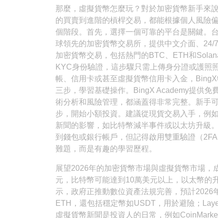
那麼，虛擬貨幣怎麼玩？對於加密貨幣新手來
的買賣到進階的槓桿交易，都能根據個人風險
個階段。首先，選擇一個可靠的平台是關鍵。台灣用
球領先的加密貨幣交易所，提供中文介面、24/7
加密貨幣交易，包括熱門的BTC、ETH和Sol
KYC身份驗證，這步驟只需上傳身分證或護照
帳、信用卡或甚至虛擬貨幣信用卡入金，Bin
三步，學習基礎操作。BingX Academy
術分析和風險管理，都涵蓋得非常完整。新手
步，開始小額投資。建議從現貨交易入手，例如
新聞的影響，如比特幣減半事件或以太坊升級。
到錢包或銀行帳戶，但記得啟用雙重驗證（2F
難題，而是有趣的學習歷程。
展望2026年的加密貨幣市場與虛擬貨幣市場
元，比特幣可能達到10萬美元以上，以太幣的升
示，政府正推動數位資產法規完善，預計2026
ETH，還包括穩定幣如USDT，用於避險；Laye
虛擬貨幣新聞是投資人的日常，例如CoinMar