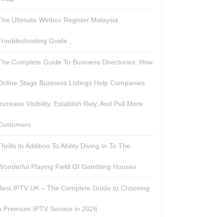
The Ultimate Winbox Register Malaysia
Troubleshooting Guide ,
The Complete Guide To Business Directories: How
Online Stage Business Listings Help Companies
Increase Visibility, Establish Rely, And Pull More
Customers
Thrills In Addition To Ability Diving In To The
Wonderful Playing Field Of Gambling Houses
Best IPTV UK – The Complete Guide to Choosing
a Premium IPTV Service in 2026