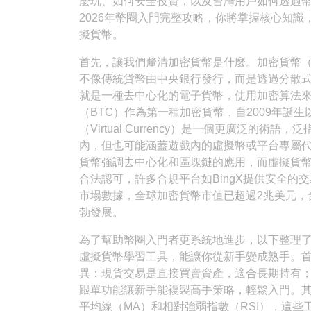
麼玩、如何安全投資，以及台灣用戶如何透過幣
2026年幣圈入門完整攻略，你將掌握核心知
擬貨幣。
首先，讓我們釐清加密貨幣是什麼。加密貨幣（Cry
不像傳統貨幣由中央銀行發行，而是透過分散
就是一種去中心化的電子貨幣，使用加密算法
（BTC）作為第一種加密貨幣，自2009年誕
（Virtual Currency）是一個更廣泛的
內，但也可能涵蓋遊戲內的虛擬幣或平台專屬
貨幣強調去中心化和區塊鏈的應用，而虛擬貨
合法認可，許多合規平台如BingX提供安全的
市場數據，全球加密貨幣市值已超過2兆美元，
勃發展。
為了幫助幣圈入門者更系統地進步，以下整理
虛擬貨幣學習工具，能讓你從新手變成熟手。
異：現貨交易是直接買賣資產，適合長期持有；
跟單功能讓新手能複製高手策略，輕鬆入門。其
平均線（MA）和相對強弱指數（RSI），這些