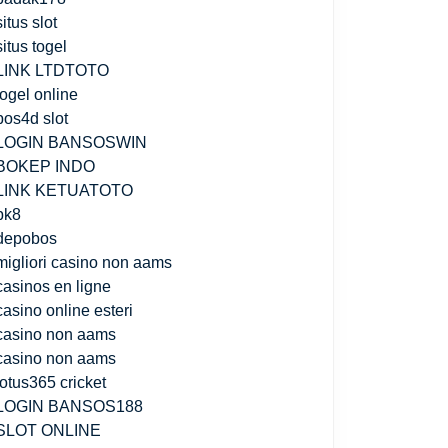
situs slot
situs togel
LINK LTDTOTO
togel online
pos4d slot
LOGIN BANSOSWIN
BOKEP INDO
LINK KETUATOTO
bk8
depobos
migliori casino non aams
casinos en ligne
casino online esteri
casino non aams
casino non aams
lotus365 cricket
LOGIN BANSOS188
SLOT ONLINE