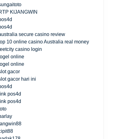
sungaitoto
RTP KIJANGWIN
pos4d
pos4d
australia secure casino review
top 10 online casino Australia real money
jeetcity casino login
togel online
togel online
slot gacor
slot gacor hari ini
pos4d
link pos4d
link pos4d
toto
parlay
fangwin88
cipit88
badak178