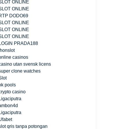
SLOT ONLINE
SLOT ONLINE
RTP DODO69
SLOT ONLINE
SLOT ONLINE
SLOT ONLINE
LOGIN PRADA188
jhonslot
online casinos
casino utan svensk licens
super clone watches
Slot
hk pools
crypto casino
Ligaciputra
ambon4d
Ligaciputra
Ufabet
slot qris tanpa potongan