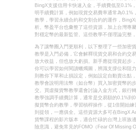
BingX支援信用卡快速入金，手續費低至0.
明手續費計算，例如現貨交易費率通常為0.1
教學，學習永續合約和交割合約的運作，Bin
析。幣盈平台也彙整了這些資源，加上台灣專
對穩定幣的最新監管。這些教學不僅理論完整
為了讓幣圈入門更順利，以下整理了一些加密
教學是入門必備，它會解釋現貨交易和合約交
放大收益，但也放大虧損。新手應從現貨起步
你可以學習如何閱讀蠟燭圖，辨識支撐位和阻
則教你下單和止損設定，例如設定自動賣出點
教學會說明用法幣（如台幣）買入加密貨幣的步驟：
交。買虛擬貨幣教學還會討論入金方式，銀行
教學強調手續費計算，通常是交易額的0.1%到0
擬貨幣合約教學，學習槓桿操作，從1倍開始練
到提領，一應俱全。這些資源大多可在BingX 
貨幣課程的影片版本，適合忙碌的台灣上班族
險意識，避免常見的FOMO（Fear Of Missing