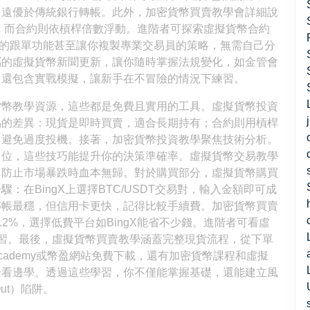
1%，遠優於傳統銀行轉帳。此外，加密貨幣買賣教學會詳細說
%，而合約則依槓桿倍數浮動。進階者可探索虛擬貨幣合約
gX的跟單功能甚至讓你複製專業交易員的策略，無需自己分
屬的虛擬貨幣新聞更新，讓你隨時掌握法規變化，如金管會
，還包含實戰模擬，讓新手在不冒險的情況下練習。
貨幣教學資源，這些都是免費且實用的工具。虛擬貨幣投資
易的差異：現貨是即時買賣，適合長期持有；合約則用槓桿
，避免過度投機。接著，加密貨幣投資教學聚焦技術分析。
力位，這些技巧能提升你的決策準確率。虛擬貨幣交易教學
，防止市場暴跌時血本無歸。對於購買部分，虛擬貨幣購買
在BingX上選擇BTC/USDT交易對，輸入金額即可成
轉帳最穩，但信用卡更快，記得比較手續費。加密貨幣買賣
.2%，選擇低費平台如BingX能省不少錢。進階者可看虛
習。最後，虛擬貨幣買賣教學涵蓋完整現貨流程，從下單
Academy或幣盈網站免費下載，還有加密貨幣課程和虛擬
邊看邊學。透過這些學習，你不僅能掌握基礎，還能建立風
 Out）陷阱。