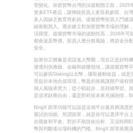
管變化。加密貨幣台灣的法規動態正面，2025
更多ETF產品，讓傳統投資人更容易參與。台
多人因缺乏教育而虧損。虛擬貨幣投資入門建議從小額現貨
緒衝動買入。逐步建立對加密貨幣市場的理解
活躍度。虛擬貨幣市場的波動性高，2026年
都會波及幣價。投資人應分散風險，將資金分配到
安全。
如果你正猶豫是否該進入幣圈，現在正是好時機
滲透到供應鏈、金融和娛樂領域，讓虛擬貨幣不
可以參與Staking以太幣，賺取被動收益，或
受益於本地合規環境，幣盈的推薦讓開戶過程
個人風險承受力，從小額起步，並持續學習。
是追求財務自由，還是對科技未來充滿熱情，Bi
BingX 跟單功能可以說是這個平台最具辨識
嘗試的功能。所謂跟單，就是你可以選擇平台
步開倉和平倉。對於不熟技術分析、又沒時間
幣與判斷進出場時機的門檻。BingX 跟單推