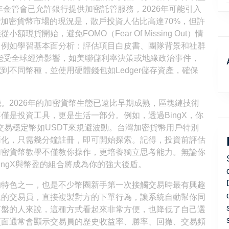
年金管會已允許銀行提供加密託管服務，2026年可能引入
灣加密貨幣市場的現況是，散戶投資人佔比高達70%，但許
開始，避免FOMO（Fear Of Missing Out）情
，例如學習基本面分析：評估項目白皮書、團隊背景和社群
可能受全球經濟影響，如美聯儲利率決策或地緣政治事件，
不同幣種，並使用硬體錢包如Ledger儲存資產，確保
。2026年的加密貨幣生態已遠比早期成熟，區塊鏈技術
僅是投資工具，更是生活一部分。例如，透過BingX，你
是交易穩定幣如USDT來規避波動。台灣加密貨幣用戶特別
簡化，只需幾分鐘註冊，即可開始探索。記得，投資前評估
加密貨幣教學不僅教你操作，更培養獨立思考能力。無論你
ngX與幣盈的組合將成為你的強大後盾。
度的特色之一，也是不少幣圈新手第一次接觸交易時最有興趣
上的交易員，直接複製對方的下單行為，讓系統自動幫你同
盯盤的人來說，這種方式看起來非常方便，也降低了自己選
薦頁面通常會顯示交易員的歷史收益率、勝率、回撤、交易頻