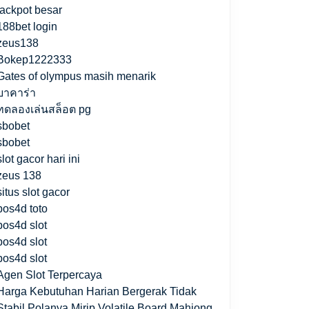
jackpot besar
188bet login
zeus138
Bokep1222333
Gates of olympus masih menarik
บาคาร่า
ทดลองเล่นสล็อต pg
sbobet
sbobet
slot gacor hari ini
zeus 138
situs slot gacor
pos4d toto
pos4d slot
pos4d slot
pos4d slot
Agen Slot Terpercaya
Harga Kebutuhan Harian Bergerak Tidak
Stabil Polanya Mirip Volatile Board Mahjong