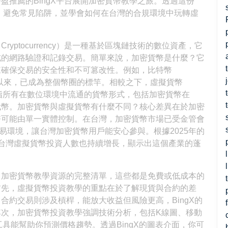
盈推薦的BingX平台展開加密貨幣教學之旅。透過這份
識，避免常見陷阱，並學會如何在台灣的合規環境中玩轉虛
ptocurrency）是一種基於區塊鏈技術的數位資產，它
式的網路驗證和記錄交易。簡單來說，加密貨幣是什麼？它
來確保交易的安全性和不可篡改性。例如，比特幣
生以來，已成為整個幣圈的標竿。相較之下，虛擬貨幣
術語，泛指所有在數位環境中流通的貨幣形式，包括加密貨幣在
代幣。加密貨幣與虛擬貨幣有什麼不同？核心差異在於加密
幣可能由單一實體控制。在台灣，加密貨幣市場已受金管會
交易環境，讓台灣加密貨幣用戶能安心參與。根據2025年的
台灣虛擬貨幣投資人數也持續增長，顯示出這個產業的蓬
了加密貨幣教學資源的完整清單，這些都是免費或低成本的
首先，虛擬貨幣投資教學的重點在於了解現貨與合約的差
合約交易則涉及槓桿，能放大收益但風險更高，BingX的
次，加密貨幣投資教學強調技術分析，包括K線圖、移動
工具能幫助你預測價格趨勢。透過BingX的圖表介面，你可