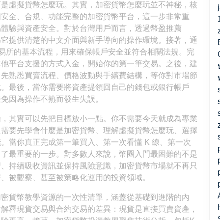
而是虛擬貨幣怎麼玩。其實，加密貨幣怎麼玩並不神秘，核
個安全、合規、功能完整的加密貨幣平台，這一步非常重
易體驗與資產安全。對於台灣用戶而言，透過幣盈推薦
因為它提供清楚的中文介面與新手導向的操作環境。接著，通
規交易所的基本流程，用來確保帳戶安全並符合相關法規。完
其他平台支援的方式入金，開始你的第一筆交易。之後，建
，先熟悉買賣流程、價格波動與手續費結構，等你對市場節
式。最後，當你需要將資產提領回自己的錢包或銀行帳戶
避免因為操作不熟而發生失誤。
始，其實可以先把目標放小一點。你不需要今天就成為專業
只需要先學會什麼是加密貨幣、理解虛擬貨幣怎麼玩、選擇
。當你真正完成第一筆買入、第一次看懂 K 線、第一次
出了最重要的一步。對多數人來說，幣圈入門最困難的不是
習、持續吸收資訊並保持風險意識，加密貨幣市場就不再只
解、被觀察、甚至被策略化運用的投資領域。
加密貨幣教學資源的一次性清單，涵蓋從基礎到進階的內
會解釋現貨交易與合約交易的差異：現貨是直接買賣資產，