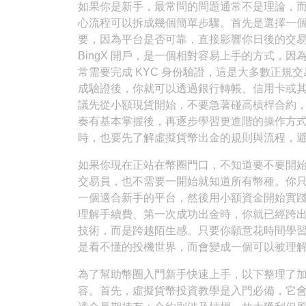
如果你是新手，最常問的問題通常不是理論，
心流程可以拆成幾個簡單步驟。首先是選擇一
要，因為平台是否可靠，直接影響你日後的交
BingX 開戶，是一個相對容易上手的方式，
常需要完成 KYC 身份驗證，這是大多數正
成驗證後，你就可以透過銀行轉帳、信用卡或
議先從小額現貨開始，不要急著碰高槓桿合約
奏有基本掌握後，再逐步學習更進階的操作方
時，也要先了解虛擬貨幣出金的規則與流程，
如果你現在正站在幣圈門口，不知道要不要開
交易員，也不需要一開始就知道所有幣種。你
一個適合新手的平台，然後用小額資金開始實踐
理解手續費、第一次成功出金時，你就已經跨
技術，而是跨越陌生感。只要你願意花時間學
是看不懂的投機世界，而會變成一個可以被理
為了幫助幣圈入門新手快速上手，以下整理了
容。首先，虛擬貨幣投資教學是入門必備，它