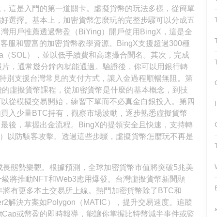
說，這是入門的第一道關卡。虛擬貨幣的玩法多樣，從簡單
偏好選擇。基本上，加密貨幣怎麼玩的完整步驟可以分成五
戶推薦透過幣盈（BiYing）開戶使用BingX，這是全
客服和豐富的加密貨幣教學資源。BingX支援超過300種
ana（SOL），並以低手續費和高速撮合聞名。其次，完成
照片，通常幾分鐘內就能通過。驗證後，你可以用銀行轉
gX特別支援台灣常見的支付方式，讓入金過程順暢無阻。第
提供免費的虛擬貨幣課程，從加密貨幣是什麼的基本概念，到技
可以從模擬交易開始，練習下單而不必真金白銀投入。第四
買入少量BTC持有，觀察市場波動，逐步熟悉虛擬貨幣
最後，掌握出金流程。BingX的提領安全且快速，支持轉
A）以防駭客攻擊。透過這些步驟，虛擬貨幣怎麼玩不再是
，成長態勢樂觀。根據預測，全球加密貨幣市值將突破5兆美
級將推動NFT和Web3應用爆發。台灣虛擬貨幣新聞顯
年將有更多本土交易所上線。熱門加密貨幣除了BTC和
r2解決方案如Polygon（MATIC），提升交易速度。追蹤
ketCap或幣盈的即時報導，能讓你掌握比特幣減半事件或監