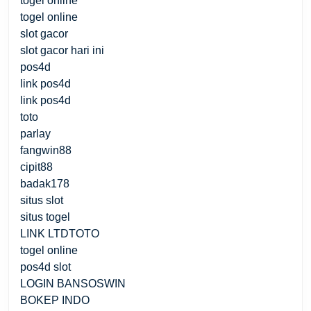
togel online
togel online
slot gacor
slot gacor hari ini
pos4d
link pos4d
link pos4d
toto
parlay
fangwin88
cipit88
badak178
situs slot
situs togel
LINK LTDTOTO
togel online
pos4d slot
LOGIN BANSOSWIN
BOKEP INDO