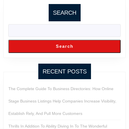
post:
post:
SEARCH
Search
RECENT POSTS
The Complete Guide To Business Directories: How Online
Stage Business Listings Help Companies Increase Visibility,
Establish Rely, And Pull More Customers
Thrills In Addition To Ability Diving In To The Wonderful