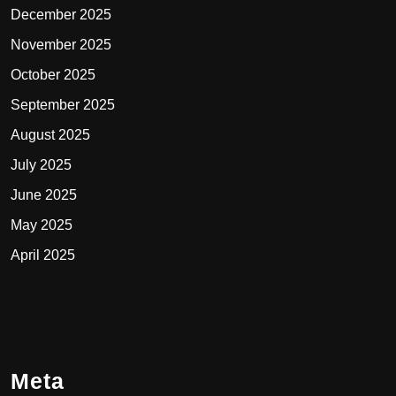
December 2025
November 2025
October 2025
September 2025
August 2025
July 2025
June 2025
May 2025
April 2025
Meta