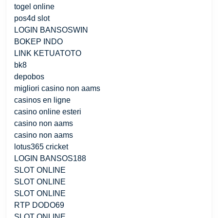
togel online
pos4d slot
LOGIN BANSOSWIN
BOKEP INDO
LINK KETUATOTO
bk8
depobos
migliori casino non aams
casinos en ligne
casino online esteri
casino non aams
casino non aams
lotus365 cricket
LOGIN BANSOS188
SLOT ONLINE
SLOT ONLINE
SLOT ONLINE
RTP DODO69
SLOT ONLINE