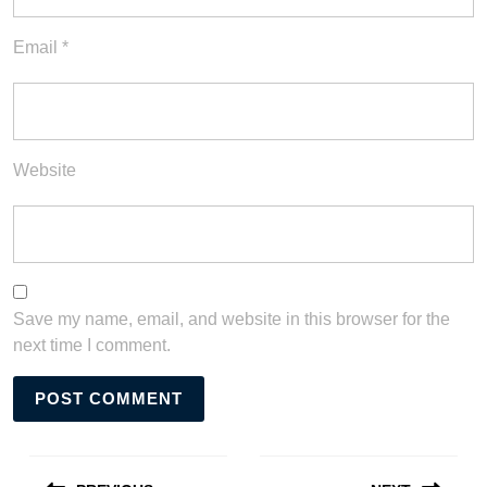
Email
*
Website
Save my name, email, and website in this browser for the
next time I comment.
Post