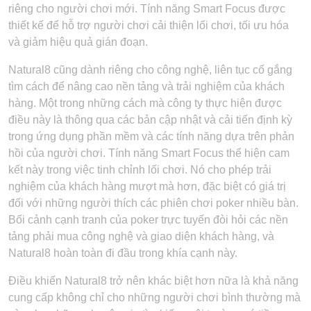
riêng cho người chơi mới. Tính năng Smart Focus được
thiết kế để hỗ trợ người chơi cải thiện lối chơi, tối ưu hóa
và giảm hiệu quả gián đoạn.
Natural8 cũng dành riêng cho công nghệ, liên tục cố gắng
tìm cách để nâng cao nền tảng và trải nghiệm của khách
hàng. Một trong những cách mà công ty thực hiện được
điều này là thông qua các bản cập nhật và cải tiến định kỳ
trong ứng dụng phần mềm và các tính năng dựa trên phản
hồi của người chơi. Tính năng Smart Focus thể hiện cam
kết này trong việc tinh chỉnh lối chơi. Nó cho phép trải
nghiệm của khách hàng mượt mà hơn, đặc biệt có giá trị
đối với những người thích các phiên chơi poker nhiều bàn.
Bối cảnh cạnh tranh của poker trực tuyến đòi hỏi các nền
tảng phải mua công nghệ và giao diện khách hàng, và
Natural8 hoàn toàn đi đầu trong khía cạnh này.
Điều khiến Natural8 trở nên khác biệt hơn nữa là khả năng
cung cấp không chỉ cho những người chơi bình thường mà