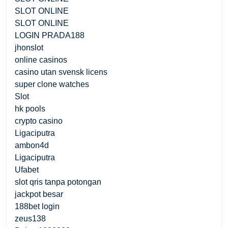
SLOT ONLINE
SLOT ONLINE
LOGIN PRADA188
jhonslot
online casinos
casino utan svensk licens
super clone watches
Slot
hk pools
crypto casino
Ligaciputra
ambon4d
Ligaciputra
Ufabet
slot qris tanpa potongan
jackpot besar
188bet login
zeus138