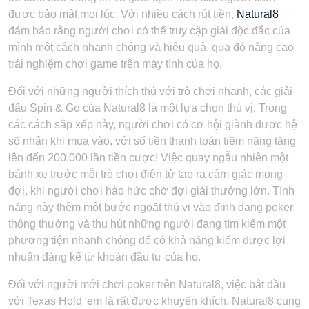
được bảo mật mọi lúc. Với nhiều cách rút tiền,
Natural8
đảm bảo rằng người chơi có thể truy cập giải độc đắc của
mình một cách nhanh chóng và hiệu quả, qua đó nâng cao
trải nghiệm chơi game trên máy tính của họ.
Đối với những người thích thú với trò chơi nhanh, các giải
đấu Spin & Go của Natural8 là một lựa chọn thú vị. Trong
các cách sắp xếp này, người chơi có cơ hội giành được hệ
số nhân khi mua vào, với số tiền thanh toán tiềm năng tăng
lên đến 200.000 lần tiền cược! Việc quay ngẫu nhiên một
bánh xe trước mỗi trò chơi điện tử tạo ra cảm giác mong
đợi, khi người chơi háo hức chờ đợi giải thưởng lớn. Tính
năng này thêm một bước ngoặt thú vị vào định dạng poker
thông thường và thu hút những người đang tìm kiếm một
phương tiện nhanh chóng để có khả năng kiếm được lợi
nhuận đáng kể từ khoản đầu tư của họ.
Đối với người mới chơi poker trên Natural8, việc bắt đầu
với Texas Hold 'em là rất được khuyến khích. Natural8 cung