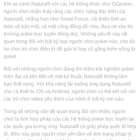
Khi so sánh Natural8 với các hệ thống khác như GGpoker,
người chơi nhận thấy rằng các chức năng đặc biệt của
Natural8, chẳng hạn như Smart Focus, cải thiện tính an
toàn và bảo mật, và một cộng đồng dễ chịu, đưa nó vào thị
trường poker trực tuyến đông đúc. Những yếu tố này rất
quan trọng đối với bất kỳ loại người chơi poker nào, cho dù
họ chơi trò chơi điện tử để giải trí hay cố gắng kiếm sống từ
poker.
Đối với những người chơi đang tìm kiếm trải nghiệm poker
hiện đại và tiên tiến về mặt kỹ thuật, Natural8 không làm
bạn thất vọng. Với khả năng tải xuống ứng dụng Natural8
cho cả thiết bị iOS và Android, người chơi có thể kết nối với
các trò chơi video yêu thích của mình ở bất kỳ nơi nào.
Trong số những vấn đề quan trọng đối với nhiều người
chơi là tính hợp pháp của các hệ thống poker trực tuyến tại
các quốc gia tương ứng. Natural8 có giấy phép quốc tế hợp
lệ, điều này giúp người chơi yên tâm về tình trạng pháp lý