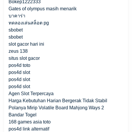
Bokep1222333
Gates of olympus masih menarik
บาคาร่า
ทดลองเล่นสล็อต pg
sbobet
sbobet
slot gacor hari ini
zeus 138
situs slot gacor
pos4d toto
pos4d slot
pos4d slot
pos4d slot
Agen Slot Terpercaya
Harga Kebutuhan Harian Bergerak Tidak Stabil
Polanya Mirip Volatile Board Mahjong Ways 2
Bandar Togel
168 games asia toto
pos4d link alternatif