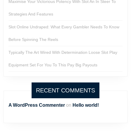
Maximise Your Victorious Potency With Slot An In Steer To
Strategies And Features
Slot Online Undraped: What Every Gambler Needs To Know
Before Spinning The Reels
Typically The Art Wired With Determination Loose Slot Play
Equipment Set For You To This Pay Big Payouts
RECENT COMMENTS
A WordPress Commenter
on
Hello world!