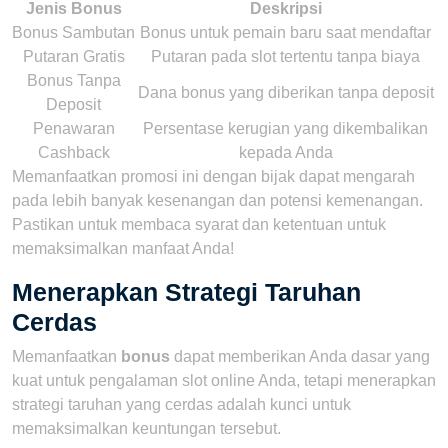
Jenis Bonus
Deskripsi
Bonus Sambutan
Bonus untuk pemain baru saat mendaftar
Putaran Gratis
Putaran pada slot tertentu tanpa biaya
Bonus Tanpa
Dana bonus yang diberikan tanpa deposit
Deposit
Penawaran
Persentase kerugian yang dikembalikan
Cashback
kepada Anda
Memanfaatkan promosi ini dengan bijak dapat mengarah
pada lebih banyak kesenangan dan potensi kemenangan.
Pastikan untuk membaca syarat dan ketentuan untuk
memaksimalkan manfaat Anda!
Menerapkan Strategi Taruhan
Cerdas
Memanfaatkan
bonus
dapat memberikan Anda dasar yang
kuat untuk pengalaman slot online Anda, tetapi menerapkan
strategi taruhan yang cerdas adalah kunci untuk
memaksimalkan keuntungan tersebut.