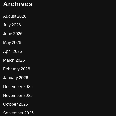
Archives
August 2026
July 2026
June 2026
May 2026
April 2026
March 2026
February 2026
January 2026
December 2025
November 2025
October 2025
September 2025