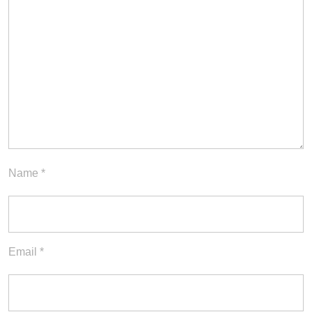
Name
*
Email
*