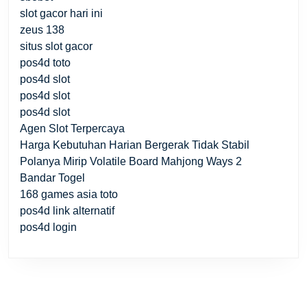
slot gacor hari ini
zeus 138
situs slot gacor
pos4d toto
pos4d slot
pos4d slot
pos4d slot
Agen Slot Terpercaya
Harga Kebutuhan Harian Bergerak Tidak Stabil
Polanya Mirip Volatile Board Mahjong Ways 2
Bandar Togel
168 games asia toto
pos4d link alternatif
pos4d login