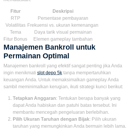
Fitur
Deskripsi
RTP
Persentase pembayaran
Volatilitas
Frekuensi vs. ukuran kemenangan
Tema
Daya tarik visual permainan
Fitur Bonus
Elemen gameplay tambahan
Manajemen Bankroll untuk
Permainan Optimal
Manajemen bankroll yang efektif sangat penting jika Anda
ingin menikmati
slot depo 5k
tanpa mempertaruhkan
keuangan Anda. Untuk memaksimalkan gameplay Anda
sambil meminimalkan kerugian, ikuti strategi kunci berikut:
Tetapkan Anggaran
: Tentukan berapa banyak yang
dapat Anda habiskan dan patuhi batas tersebut. Ini
membantu mencegah pengeluaran berlebihan.
Pilih Ukuran Taruhan dengan Bijak
: Pilih ukuran
taruhan yang memungkinkan Anda bermain lebih lama.