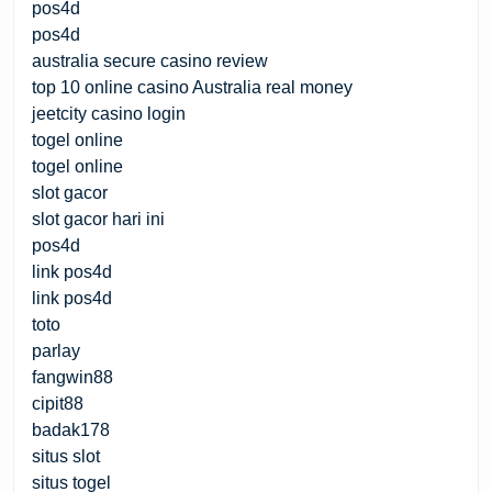
pos4d
pos4d
australia secure casino review
top 10 online casino Australia real money
jeetcity casino login
togel online
togel online
slot gacor
slot gacor hari ini
pos4d
link pos4d
link pos4d
toto
parlay
fangwin88
cipit88
badak178
situs slot
situs togel