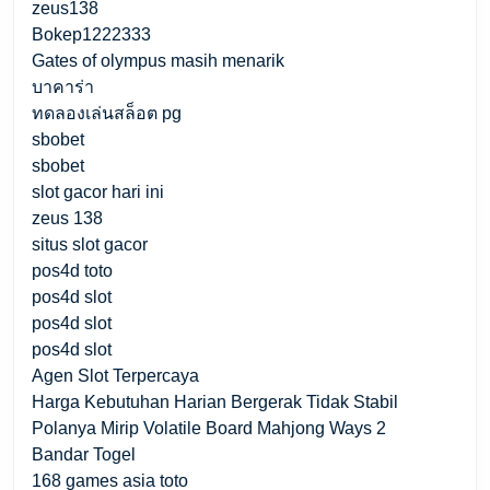
zeus138
Bokep1222333
Gates of olympus masih menarik
บาคาร่า
ทดลองเล่นสล็อต pg
sbobet
sbobet
slot gacor hari ini
zeus 138
situs slot gacor
pos4d toto
pos4d slot
pos4d slot
pos4d slot
Agen Slot Terpercaya
Harga Kebutuhan Harian Bergerak Tidak Stabil
Polanya Mirip Volatile Board Mahjong Ways 2
Bandar Togel
168 games asia toto