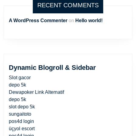
RECENT COMMENTS
A WordPress Commenter
on
Hello world!
Dynamic Blogroll & Sidebar
Slot gacor
depo 5k
Dewapoker Link Alternatif
depo 5k
slot depo 5k
sungaitoto
pos4d login
üçyol escort
pos4d login