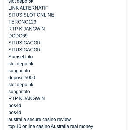
slot depo 5k
LINK ALTERNATIF
SITUS SLOT ONLINE
TERONG123
RTP KIJANGWIN
DODO69
SITUS GACOR
SITUS GACOR
Sumsel toto
slot depo 5k
sungaitoto
deposit 5000
slot depo 5k
sungaitoto
RTP KIJANGWIN
pos4d
pos4d
australia secure casino review
top 10 online casino Australia real money