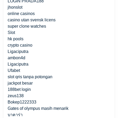
LOGIN PRADA188
jhonslot
online casinos
casino utan svensk licens
super clone watches
Slot
hk pools
crypto casino
Ligaciputra
ambon4d
Ligaciputra
Ufabet
slot qris tanpa potongan
jackpot besar
188bet login
zeus138
Bokep1222333
Gates of olympus masih menarik
บาคาร่า