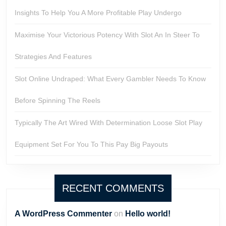
Insights To Help You A More Profitable Play Undergo
Maximise Your Victorious Potency With Slot An In Steer To
Strategies And Features
Slot Online Undraped: What Every Gambler Needs To Know
Before Spinning The Reels
Typically The Art Wired With Determination Loose Slot Play
Equipment Set For You To This Pay Big Payouts
RECENT COMMENTS
A WordPress Commenter
on
Hello world!