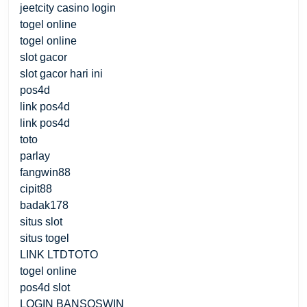
jeetcity casino login
togel online
togel online
slot gacor
slot gacor hari ini
pos4d
link pos4d
link pos4d
toto
parlay
fangwin88
cipit88
badak178
situs slot
situs togel
LINK LTDTOTO
togel online
pos4d slot
LOGIN BANSOSWIN