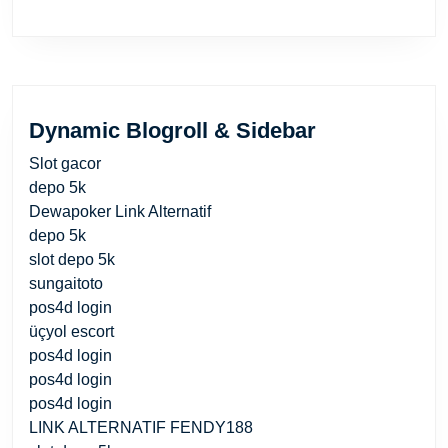
Dynamic Blogroll & Sidebar
Slot gacor
depo 5k
Dewapoker Link Alternatif
depo 5k
slot depo 5k
sungaitoto
pos4d login
üçyol escort
pos4d login
pos4d login
pos4d login
LINK ALTERNATIF FENDY188