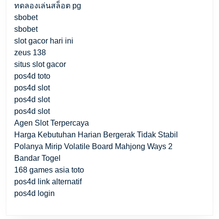
ทดลองเล่นสล็อต pg
sbobet
sbobet
slot gacor hari ini
zeus 138
situs slot gacor
pos4d toto
pos4d slot
pos4d slot
pos4d slot
Agen Slot Terpercaya
Harga Kebutuhan Harian Bergerak Tidak Stabil
Polanya Mirip Volatile Board Mahjong Ways 2
Bandar Togel
168 games asia toto
pos4d link alternatif
pos4d login