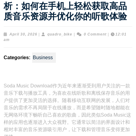
析：如何在手机上轻松获取高品
质音乐资源并优化你的听歌体验
April
quadro_bike
April 30, 2026
|
quadro_bike
|
0 Comment
|
12:01
30,
am
2026
Categories:
Business
Soda Music Download作为近年来逐渐受到用户关注的一款
音乐下载与播放工具，为喜欢在线听歌和离线保存音乐的用
户提供了更加灵活的选择。随着移动互联网的发展，人们对
音乐的需求不再局限于在线播放，而是希望随时随地都能在
无网络环境下畅听自己喜欢的歌曲，因此类似Soda Music这
样的应用也逐渐进入大众视野。它通常以简洁的界面设计和
相对丰富的音乐资源吸引用户，让下载和管理音乐变得更加