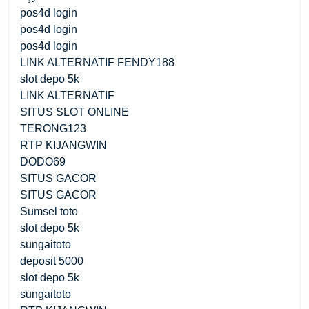
pos4d login
pos4d login
pos4d login
LINK ALTERNATIF FENDY188
slot depo 5k
LINK ALTERNATIF
SITUS SLOT ONLINE
TERONG123
RTP KIJANGWIN
DODO69
SITUS GACOR
SITUS GACOR
Sumsel toto
slot depo 5k
sungaitoto
deposit 5000
slot depo 5k
sungaitoto