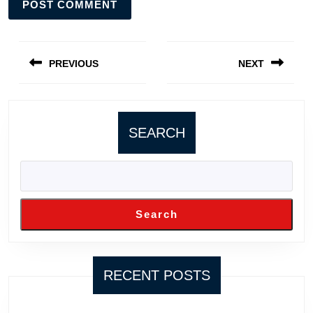
Post
navigation
PREVIOUS
NEXT
Previous
Next
post:
post:
SEARCH
Search
RECENT POSTS