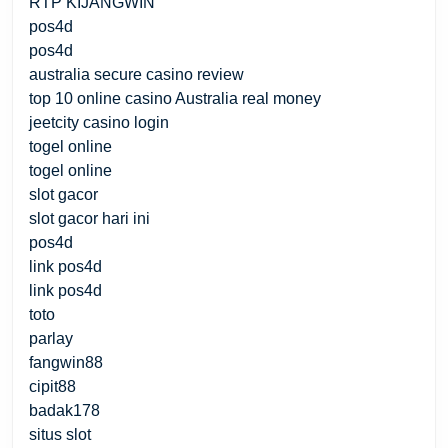
RTP KIJANGWIN
pos4d
pos4d
australia secure casino review
top 10 online casino Australia real money
jeetcity casino login
togel online
togel online
slot gacor
slot gacor hari ini
pos4d
link pos4d
link pos4d
toto
parlay
fangwin88
cipit88
badak178
situs slot