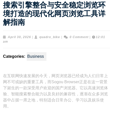
搜索引擎整合与安全稳定浏览环
境打造的现代化网页浏览工具详
解指南
April
quadro_bike
April 30, 2026
|
quadro_bike
|
0 Comment
|
12:01
30,
am
2026
Categories:
Business
在互联网快速发展的今天，网页浏览器已经成为人们日常上
网不可或缺的重要工具，而Sogou Browser正是在这一背景
下诞生的一款深受用户欢迎的国产浏览器。它以高速浏览体
验、智能搜索整合能力以及良好的兼容性，逐渐在众多浏览
器中占据一席之地，特别适合日常办公、学习以及娱乐使
用。