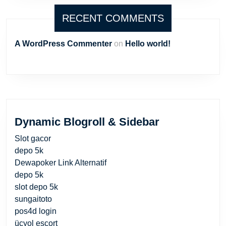
RECENT COMMENTS
A WordPress Commenter
on
Hello world!
Dynamic Blogroll & Sidebar
Slot gacor
depo 5k
Dewapoker Link Alternatif
depo 5k
slot depo 5k
sungaitoto
pos4d login
üçyol escort