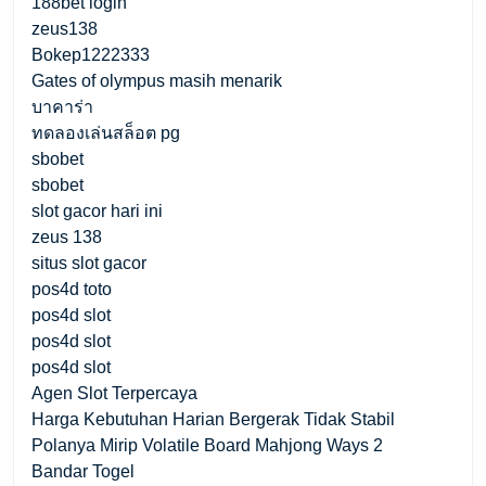
188bet login
zeus138
Bokep1222333
Gates of olympus masih menarik
บาคาร่า
ทดลองเล่นสล็อต pg
sbobet
sbobet
slot gacor hari ini
zeus 138
situs slot gacor
pos4d toto
pos4d slot
pos4d slot
pos4d slot
Agen Slot Terpercaya
Harga Kebutuhan Harian Bergerak Tidak Stabil
Polanya Mirip Volatile Board Mahjong Ways 2
Bandar Togel