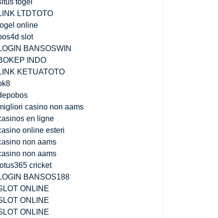
situs togel
LINK LTDTOTO
togel online
pos4d slot
LOGIN BANSOSWIN
BOKEP INDO
LINK KETUATOTO
bk8
depobos
migliori casino non aams
casinos en ligne
casino online esteri
casino non aams
casino non aams
lotus365 cricket
LOGIN BANSOS188
SLOT ONLINE
SLOT ONLINE
SLOT ONLINE