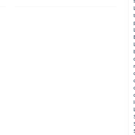
Next
post: