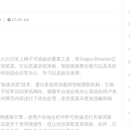
t
|
12:01 am
日常上网不可或缺的重要工具，而Sogou Browser正
产浏览器。它以高速浏览体验、智能搜索整合能力以及良好
，特别适合日常办公、学习以及娱乐使用。
于其“加速浏览”技术。通过多线程加载和智能预取机制，它能
对于经常访问资讯网站、视频平台或在线办公系统的用户来
还对网页内容进行了优化处理，使页面显示更加流畅和稳
整合了搜狗搜索引擎，使用户在地址栏中即可快速进行关键词搜
不仅提升了使用便捷性，也让信息获取更加高效。此外，它