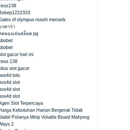
zeus138
Bokep1222333
Gates of olympus masih menarik
บาคาร่า
ทดลองเล่นสล็อต pg
sbobet
sbobet
slot gacor hari ini
zeus 138
situs slot gacor
pos4d toto
pos4d slot
pos4d slot
pos4d slot
Agen Slot Terpercaya
Harga Kebutuhan Harian Bergerak Tidak
Stabil Polanya Mirip Volatile Board Mahjong
Ways 2