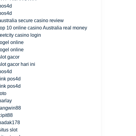
pos4d
pos4d
australia secure casino review
top 10 online casino Australia real money
jeetcity casino login
togel online
togel online
slot gacor
slot gacor hari ini
pos4d
link pos4d
link pos4d
toto
parlay
fangwin88
cipit88
badak178
situs slot