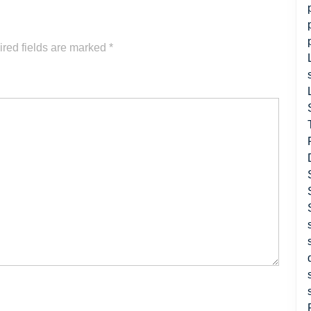
red fields are marked
*