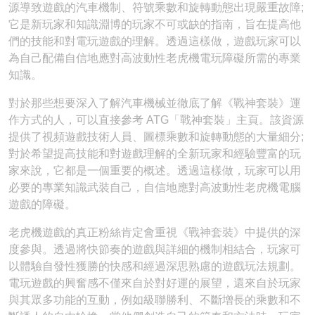
源導致遊戲的汽車機制、符號乘數和旋轉動態出現嚴重故障;
它是新玩家和知識淵博的玩家不可或缺的指南，旨在提高他
們的技能和對電玩遊戲的理解。透過這樣做，遊戲玩家可以
為自己配備自信地應對高波動性老虎機電玩障礙所需的專業
知識。
對於那些想要深入了解汽車機械並徹底了解《戰神套裝》運
作方式的人，可以直接參考 ATG「戰神套裝」主頁。該資源
提供了視頻遊戲技術人員、圖標乘數和旋轉動態的大量細分;
對於希望提高技能和對遊戲理解的全新玩家和經驗豐富的玩
家來說，它都是一個重要的概述。透過這樣做，玩家可以用
必要的專業知識武裝自己，自信地應對高波動性老虎機電腦
遊戲的障礙。
老虎機遊戲的真正粉絲肯定會重視《戰神套裝》中提供的深
度參與。透過將快節奏的遊戲與詳細的機制相結合，玩家可
以體驗自發性獲勝的快感和經過深思熟慮的遊戲玩法規劃。
電玩遊戲的興奮感不僅來自於對好運的展望，還來自於玩家
與其眾多功能的互動，例如級聯勝利、不斷增長的乘數和不