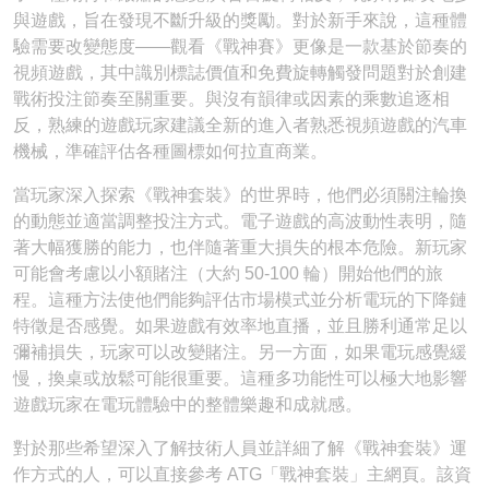
與遊戲，旨在發現不斷升級的獎勵。對於新手來說，這種體
驗需要改變態度——觀看《戰神賽》更像是一款基於節奏的
視頻遊戲，其中識別標誌價值和免費旋轉觸發問題對於創建
戰術投注節奏至關重要。與沒有韻律或因素的乘數追逐相
反，熟練的遊戲玩家建議全新的進入者熟悉視頻遊戲的汽車
機械，準確評估各種圖標如何拉直商業。
當玩家深入探索《戰神套裝》的世界時，他們必須關注輪換
的動態並適當調整投注方式。電子遊戲的高波動性表明，隨
著大幅獲勝的能力，也伴隨著重大損失的根本危險。新玩家
可能會考慮以小額賭注（大約 50-100 輪）開始他們的旅
程。這種方法使他們能夠評估市場模式並分析電玩的下降鏈
特徵是否感覺。如果遊戲有效率地直播，並且勝利通常足以
彌補損失，玩家可以改變賭注。另一方面，如果電玩感覺緩
慢，換桌或放鬆可能很重要。這種多功能性可以極大地影響
遊戲玩家在電玩體驗中的整體樂趣和成就感。
對於那些希望深入了解技術人員並詳細了解《戰神套裝》運
作方式的人，可以直接參考 ATG「戰神套裝」主網頁。該資