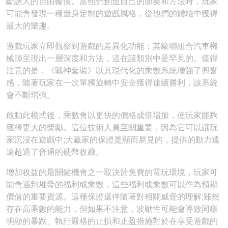
斷誘人的自由輪換。當他們創造自己的節奏和方法時，玩家
可能會發現一種量身定制的遊戲風格，從他們的體驗中獲得
最大的樂趣。
遊戲玩家立即觀察到遊戲的差異化功能：其級聯組合汽車機
械師呈現出一層深度和方法，這在該類別中是罕見的。值得
注意的是，《戰神套裝》以其現代化的乘數系統增強了興奮
感，隨著玩家在一次單獨旋轉中安全獲得連續勝利，該系統
會不斷增強。
啟動此模式後，乘數會以更快的價格成倍增加，使玩家能夠
獲得更大的獎勵。這位技術人員至關重要，因為它可以讓玩
家沉浸在遊戲中;大贏家的保證是顯而易見的，提供的動力遠
遠超過了普通的硬幣收藏。
增加收益的最關鍵機會之一取決於免費的電玩環境，玩家可
能會遇到堆疊的福利或乘數，這些福利或乘數可以作為預期
價值的重要資源。這種保證還伴隨著對相關威脅的理解;雖然
存在高乘數的能力，但如果不注意，波動性可能會導致同樣
明顯的暴跌。執行嚴格的止損和止盈措施對於在享受遊戲的