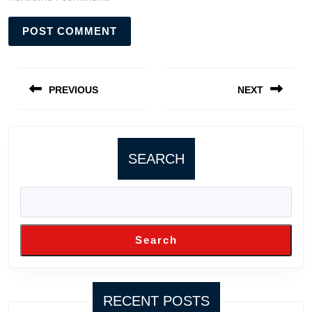
Post
navigation
PREVIOUS
NEXT
Previous
Next
post:
post:
SEARCH
Search
RECENT POSTS