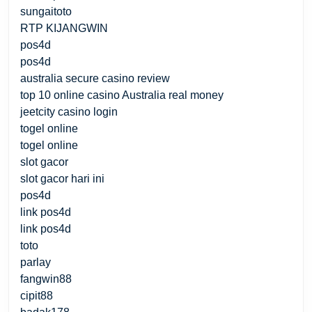
sungaitoto
RTP KIJANGWIN
pos4d
pos4d
australia secure casino review
top 10 online casino Australia real money
jeetcity casino login
togel online
togel online
slot gacor
slot gacor hari ini
pos4d
link pos4d
link pos4d
toto
parlay
fangwin88
cipit88