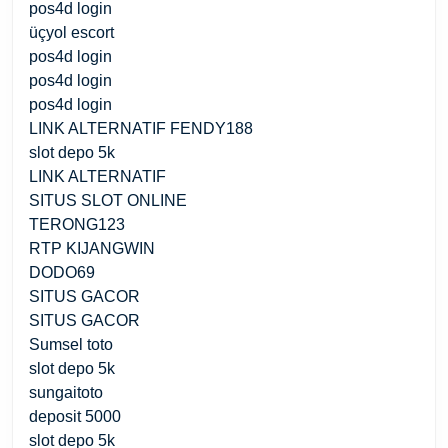
pos4d login
üçyol escort
pos4d login
pos4d login
pos4d login
LINK ALTERNATIF FENDY188
slot depo 5k
LINK ALTERNATIF
SITUS SLOT ONLINE
TERONG123
RTP KIJANGWIN
DODO69
SITUS GACOR
SITUS GACOR
Sumsel toto
slot depo 5k
sungaitoto
deposit 5000
slot depo 5k