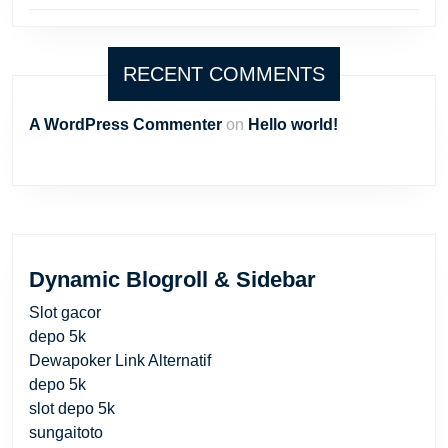
RECENT COMMENTS
A WordPress Commenter
on
Hello world!
Dynamic Blogroll & Sidebar
Slot gacor
depo 5k
Dewapoker Link Alternatif
depo 5k
slot depo 5k
sungaitoto