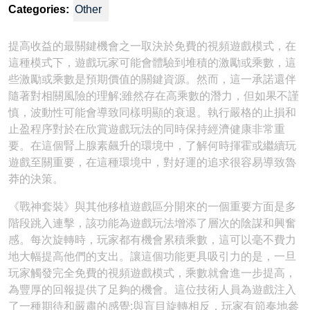
Categories:
Other
提高收益的最關鍵機會之一取決於免費的視頻遊戲模式，在
這種模式下，遊戲玩家可能會體驗到堆積的激勵或乘數，這
些激勵或乘數是預期價值的關鍵資源。然而，這一承諾還伴
隨著對相關風險的理解;雖然存在高乘數的潛力，但如果不謹
慎，波動性可能會導致同樣明顯的衰退。執行嚴格的止損和
止盈程序對於在欣賞遊戲玩法的同時保持經濟健康非常重
要。在這個腎上腺素飆升的環境中，了解何時揮霍或繼續玩
遊戲至關重要，在這種環境中，對好運的追求很容易導致魯
莽的決策。
《戰神套裝》與其他移植遊戲區分開來的一個重要方面是多
階段跳入連擊，該功能為遊戲玩法增添了層次的陰謀和興奮
感。每次旋轉時，玩家都有機會累積乘數，這可以毫不費力
地大幅提高他們的支出。讓這個功能更具吸引力的是，一旦
玩家觸發完全免費的視頻遊戲模式，乘數就會進一步提高，
為豐厚的回報提供了足夠的機會。這位技術人員為遊戲注入
了一種期待和嚴肅的感覺;與盲目旋轉相反，玩家有節奏地參