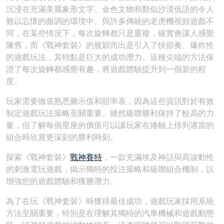
沉浸在充滿美麗象形文字、金色文物和類似沙漠低語的令人
難以忘懷的曲調的環境中。與許多傳統的老虎機視頻遊戲不
同，在某些情況下，每次旋轉都只是重複，確實會讓人感覺
陳舊，而《戰神套裝》的脫穎而出是引入了快節奏、爆炸性
的遊戲玩法，其特點是巨大的成功潛力。這種尖端的方法保
證了每次旋轉都感覺有趣，將遊戲體驗提升到一個新的程
度。
玩家需要徹底熟悉圖示值和賠率表，因為這些資訊對於有效
制定遊戲玩法策略至關重要。雖然級聯勝利保持了較高的力
量，但了解每個星座的價值可以讓玩家在捲軸上排列適當的
組合時欣賞更深刻的勝利時刻。
探索《戰神套裝》
戰神賽特
，一款充滿埃及神話與高波動性
的刺激電玩遊戲，揭示獨特的投注策略和級聯組合機制，以
增強您的遊戲體驗和獲勝潛力。
為了在玩《戰神套裝》時獲得最佳成功，遊戲玩家採用系統
方法至關重要，特別是在理解其獨特的汽車機械和遊戲動態