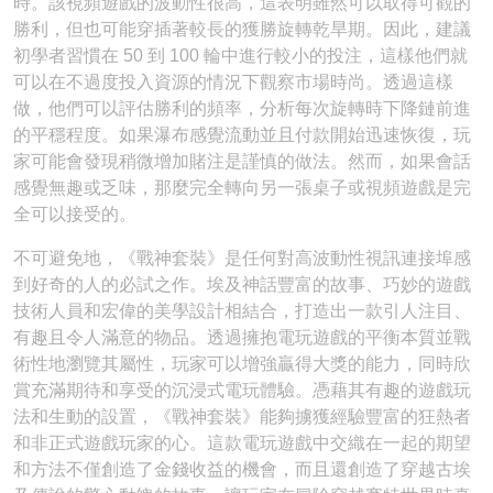
時。該視頻遊戲的波動性很高，這表明雖然可以取得可觀的
勝利，但也可能穿插著較長的獲勝旋轉乾旱期。因此，建議
初學者習慣在 50 到 100 輪中進行較小的投注，這樣他們就
可以在不過度投入資源的情況下觀察市場時尚。透過這樣
做，他們可以評估勝利的頻率，分析每次旋轉時下降鏈前進
的平穩程度。如果瀑布感覺流動並且付款開始迅速恢復，玩
家可能會發現稍微增加賭注是謹慎的做法。然而，如果會話
感覺無趣或乏味，那麼完全轉向另一張桌子或視頻遊戲是完
全可以接受的。
不可避免地，《戰神套裝》是任何對高波動性視訊連接埠感
到好奇的人的必試之作。埃及神話豐富的故事、巧妙的遊戲
技術人員和宏偉的美學設計相結合，打造出一款引人注目、
有趣且令人滿意的物品。透過擁抱電玩遊戲的平衡本質並戰
術性地瀏覽其屬性，玩家可以增強贏得大獎的能力，同時欣
賞充滿期待和享受的沉浸式電玩體驗。憑藉其有趣的遊戲玩
法和生動的設置，《戰神套裝》能夠擄獲經驗豐富的狂熱者
和非正式遊戲玩家的心。這款電玩遊戲中交織在一起的期望
和方法不僅創造了金錢收益的機會，而且還創造了穿越古埃