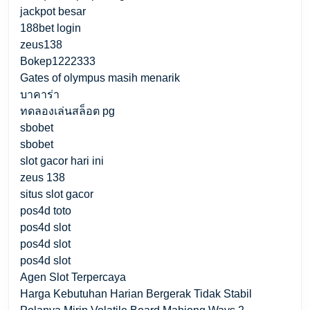
jackpot besar
188bet login
zeus138
Bokep1222333
Gates of olympus masih menarik
บาคาร่า
ทดลองเล่นสล็อต pg
sbobet
sbobet
slot gacor hari ini
zeus 138
situs slot gacor
pos4d toto
pos4d slot
pos4d slot
pos4d slot
Agen Slot Terpercaya
Harga Kebutuhan Harian Bergerak Tidak Stabil