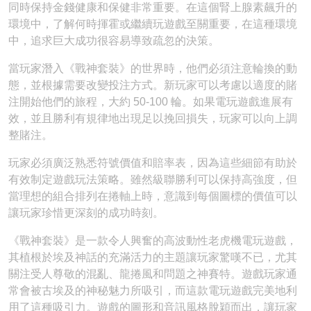
同時保持金錢健康和保健非常重要。在這個腎上腺素飆升的
環境中，了解何時揮霍或繼續玩遊戲至關重要，在這種環境
中，追求巨大成功很容易導致疏忽的決策。
當玩家潛入《戰神套裝》的世界時，他們必須注意輪換的動
態，並根據需要改變投注方式。新玩家可以考慮以適度的賭
注開始他們的旅程，大約 50-100 輪。如果電玩遊戲進展有
效，並且勝利有規律地出現足以挽回損失，玩家可以向上調
整賭注。
玩家必須廣泛熟悉符號價值和賠率表，因為這些細節有助於
有效制定遊戲玩法策略。雖然級聯勝利可以保持高強度，但
當理想的組合排列在捲軸上時，意識到每個圖標的價值可以
讓玩家珍惜更深刻的成功時刻。
《戰神套裝》是一款令人興奮的高波動性老虎機電玩遊戲，
其植根於埃及神話的充滿活力的主題讓玩家驚嘆不已，尤其
關注受人尊敬的混亂、龍捲風和問題之神賽特。遊戲玩家通
常會被古埃及的神秘魅力所吸引，而這款電玩遊戲完美地利
用了這種吸引力。遊戲的圖形和音訊風格脫穎而出，讓玩家