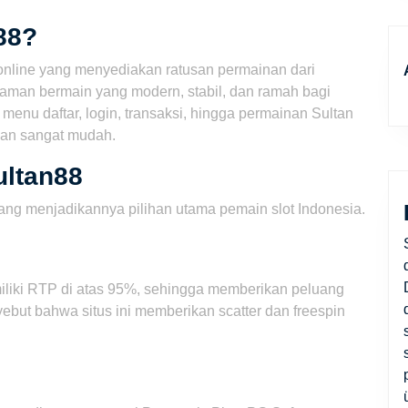
88?
 online yang menyediakan ratusan permainan dari
laman bermain yang modern, stabil, dan ramah bagi
menu daftar, login, transaksi, hingga permainan Sultan
gan sangat mudah.
ultan88
 yang menjadikannya pilihan utama pemain slot Indonesia.
miliki RTP di atas 95%, sehingga memberikan peluang
ut bahwa situs ini memberikan scatter dan freespin