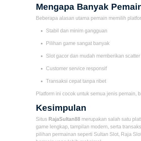
Mengapa Banyak Pemain 
Beberapa alasan utama pemain memilih platform
Stabil dan minim gangguan
Pilihan game sangat banyak
Slot gacor dan mudah memberikan scatter
Customer service responsif
Transaksi cepat tanpa ribet
Platform ini cocok untuk semua jenis pemain, 
Kesimpulan
Situs
RajaSultan88
merupakan salah satu platf
game lengkap, tampilan modern, serta transaks
pilihan permainan seperti Sultan Slot, Raja S