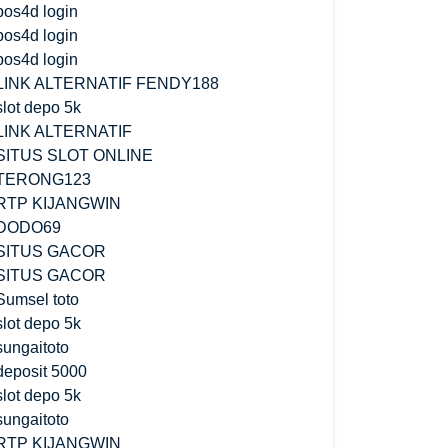
pos4d login
pos4d login
pos4d login
LINK ALTERNATIF FENDY188
slot depo 5k
LINK ALTERNATIF
SITUS SLOT ONLINE
TERONG123
RTP KIJANGWIN
DODO69
SITUS GACOR
SITUS GACOR
Sumsel toto
slot depo 5k
sungaitoto
deposit 5000
slot depo 5k
sungaitoto
RTP KIJANGWIN