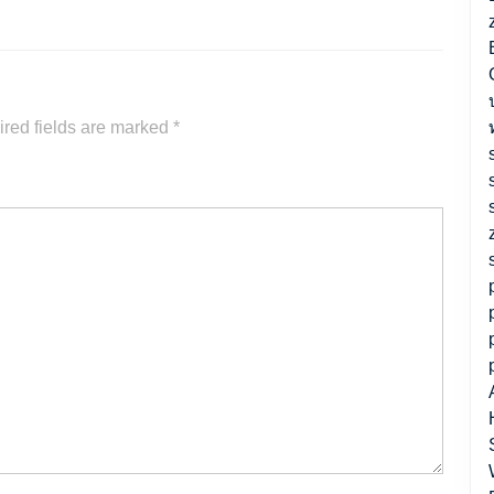
red fields are marked
*