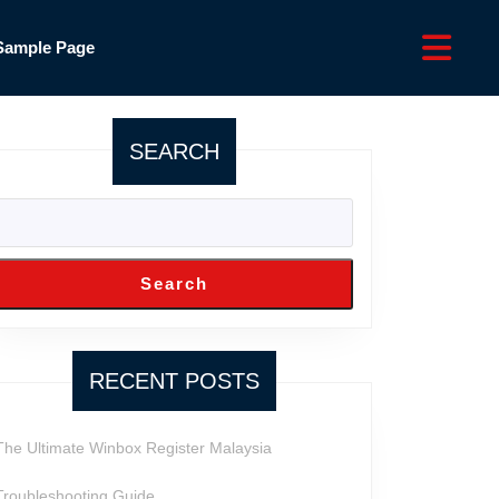
Sample Page
SEARCH
Search
RECENT POSTS
The Ultimate Winbox Register Malaysia
Troubleshooting Guide ,