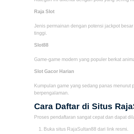
Raja Slot
Jenis permainan dengan potensi jackpot besa
tinggi.
Slot88
Game-game modern yang populer berkat animasi 
Slot Gacor Harian
Kumpulan game yang sedang panas menurut po
berpengalaman.
Cara Daftar di Situs Raj
Proses pendaftaran sangat cepat dan dapat d
Buka situs RajaSultan88 dari link resmi.